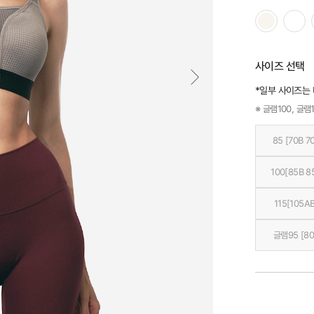
사이즈 선택
*일부 사이즈는
※ 글램100, 글램1
85 [70B 7
100[85B 8
115[105AB
글램95 [80