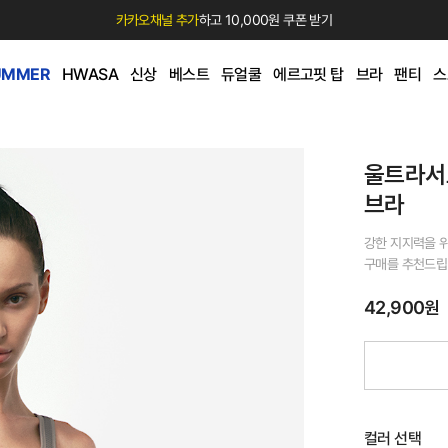
카카오채널 추가
하고 10,000원 쿠폰 받기
UMMER
HWASA
신상
베스트
듀얼쿨
에르고핏 탑
브라
팬티
스
울트라서
브라
강한 지지력을 
구매를 추천드립
42,900원
컬러 선택