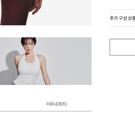
추가 구성 상
리뷰(
4,805
)
울트라서포트 제로
크
2,000원