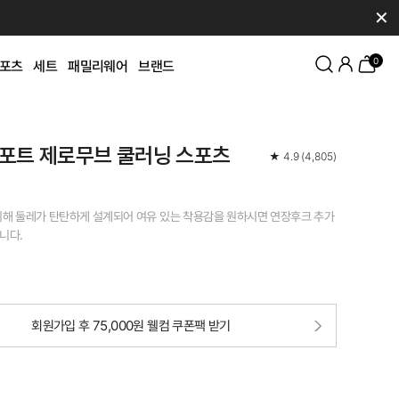
✕
0
포츠
세트
패밀리웨어
브랜드
포트 제로무브 쿨러닝 스포츠
★
4.9
(
4,805
)
위해 둘레가 탄탄하게 설계되어 여유 있는 착용감을 원하시면 연장후크 추가
니다.
회원가입 후 75,000원 웰컴 쿠폰팩 받기