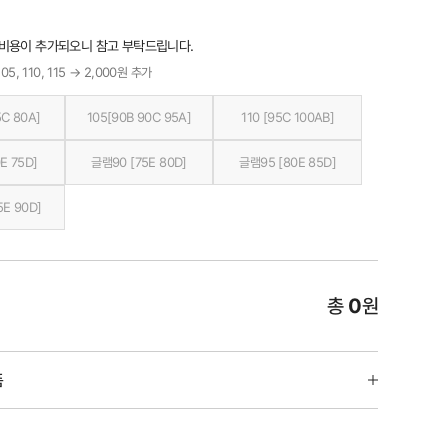
 비용이 추가되오니 참고 부탁드립니다.
05, 110, 115 → 2,000원 추가
5C 80A]
105[90B 90C 95A]
110 [95C 100AB]
E 75D]
글램90 [75E 80D]
글램95 [80E 85D]
5E 90D]
총
0
원
품