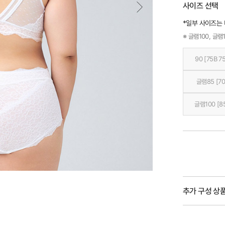
사이즈 선택
*일부 사이즈는
※ 글램100, 글램1
90 [75B 7
글램85 [70
글램100 [8
추가 구성 상