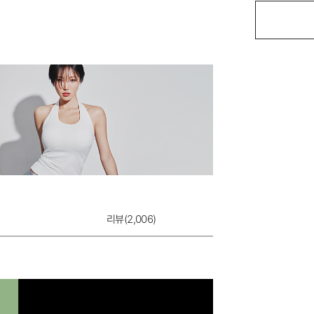
더블업 팬티
9,900원
리뷰(
2,006
)