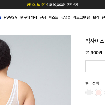
카카오채널 추가
하고 10,000원 쿠폰 받기
E
HWASA
첫 구매 혜택
신상
베스트
듀얼쿨
에르고핏 탑
브라
팬
빅사이즈
21,900원
컬러 선택