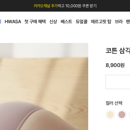
카카오채널 추가
하고 10,000원 쿠폰 받기
E
HWASA
첫 구매 혜택
신상
베스트
듀얼쿨
에르고핏 탑
브라
팬
코튼 삼
8,900원
컬러 선택