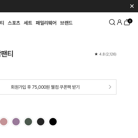
✕
0
티
스포츠
세트
패밀리웨어
브랜드
각팬티
★
4.8
(
2,126
)
회원가입 후 75,000원 웰컴 쿠폰팩 받기