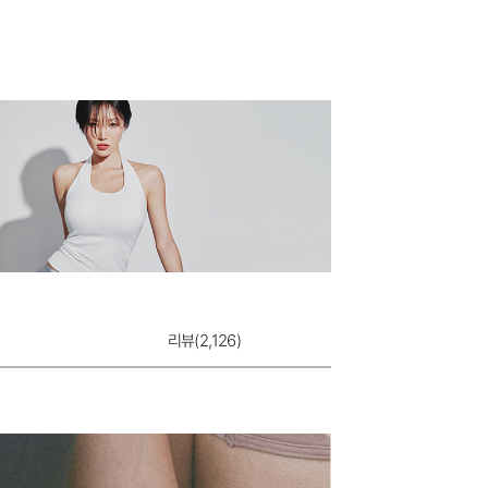
리뷰(
2,126
)