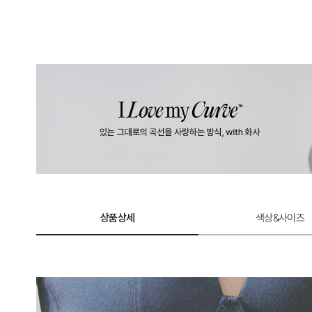
상품상세
색상&사이즈