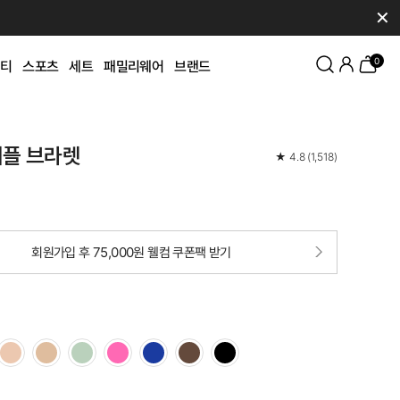
✕
0
티
스포츠
세트
패밀리웨어
브랜드
니플 브라렛
★
4.8
(
1,518
)
회원가입 후 75,000원 웰컴 쿠폰팩 받기