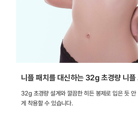
직
컴
포
트
랩
에
서
만
니플 패치를 대신하는 32g 초경량 니플
만
나
32g 초경량 설계와 깔끔한 히든 봉제로 입은 듯 안
보
게 착용할 수 있습니다.
실
수
있
습