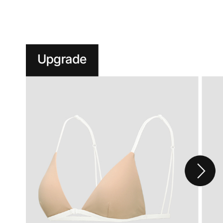
니
다.
실
용
신
안
출
원
제
20-
2024-
000****
호
듀
얼
쿨