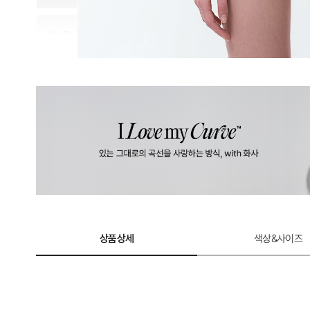
계
로
완
성
한
듀
얼
쿨
테
크
놀
상품상세
색상&사이즈
로
지.