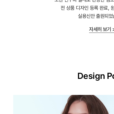
라
전 상품 디자인 등록 완료, 
붙
실용신안 출원되었
지
않
자세히 보기 
는
안
감
과
매
끈
Design P
한
겉
감
의
듀