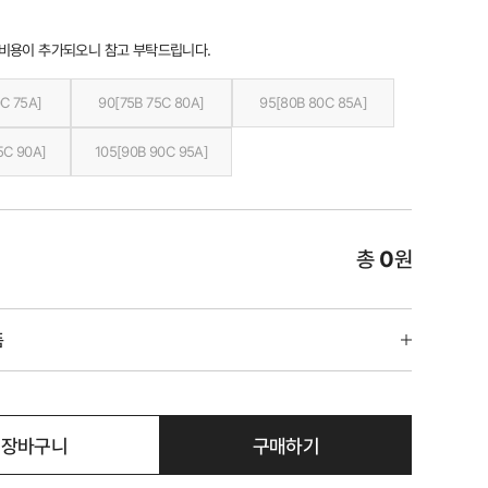
 비용이 추가되오니 참고 부탁드립니다.
C 75A]
90[75B 75C 80A]
95[80B 80C 85A]
5C 90A]
105[90B 90C 95A]
총
0
원
품
장바구니
구매하기