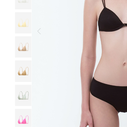
일
부
드
럽
고
산
뜻
하
게,
오
랜
연
구
와
설