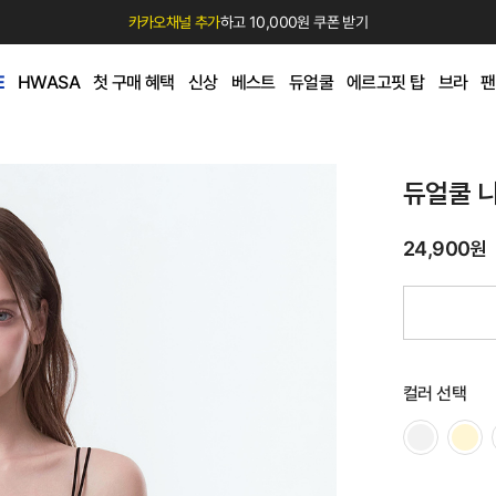
카카오채널 추가
하고 10,000원 쿠폰 받기
E
HWASA
첫 구매 혜택
신상
베스트
듀얼쿨
에르고핏 탑
브라
팬
듀얼쿨 
24,900원
컬러 선택