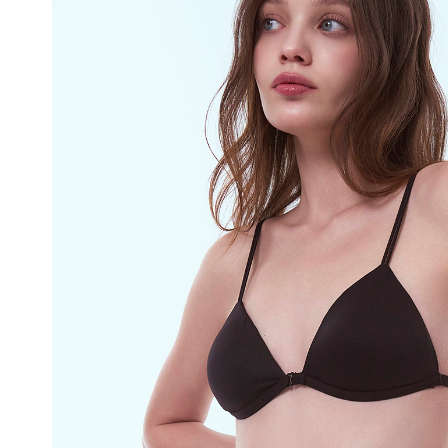
얼
쿨
접
합
기
술
은
실
용
신
안
출
원
되
어
오