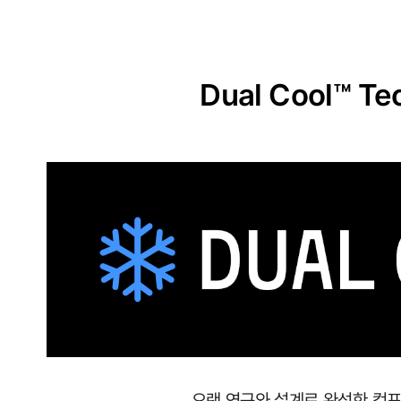
원
단
실
Dual Cool™ Te
용
신
안
출
원
땀
이
나
도
달
오랜 연구와 설계로 완성한 컴