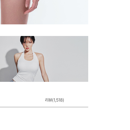
듀얼쿨 T-BACK
9,900원
리뷰(
1,518
)