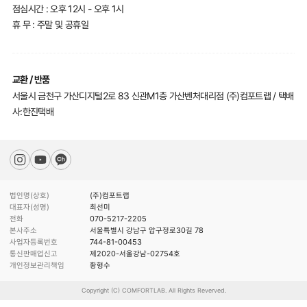
점심시간 : 오후 12시 - 오후 1시
휴 무 : 주말 및 공휴일
교환 / 반품
서울시 금천구 가산디지털2로 83 신관M1층 가산벤처대리점 (주)컴포트랩 / 택배
사:한진택배
법인명(상호)
(주)컴포트랩
대표자(성명)
최선미
전화
070-5217-2205
본사주소
서울특별시 강남구 압구정로30길 78
사업자등록번호
744-81-00453
통신판매업신고
제2020-서울강남-02754호
개인정보관리책임
황형수
Copyright (C) COMFORTLAB. All Rights Reverved.