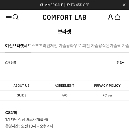
✕
SUMMER SALE | UP TO 45% OFF
카카오채널 추가
하고 10,000원 쿠폰 받기
첫 구매 시 베스트셀러 50% 즉시 할인
브라렛
여신브라렛세트
스포츠라인
처진 가슴용
좌우로 퍼진 가슴용
작은가슴
짝 가
0
개 상품
정렬
ABOUT US
AGREEMENT
PRIVACY POLICY
GUIDE
FAQ
PC ver
CS문의
1:1 채팅 상담 바로가기(클릭)
운영시간 : 오전 10시 - 오후 4시