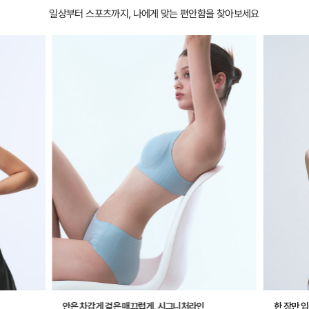
일상부터 스포츠까지, 나에게 맞는 편안함을 찾아보세요
안은 차갑게 겉은 매끄럽게, 시그니처라인
한 장만 