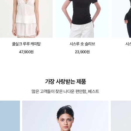
시스루 숏 슬리브
시스루 롱 슬리브
시어레이
23,900원
25,900원
가장 사랑받는 제품
많은 고객들이 찾은 나다운 편안함, 베스트