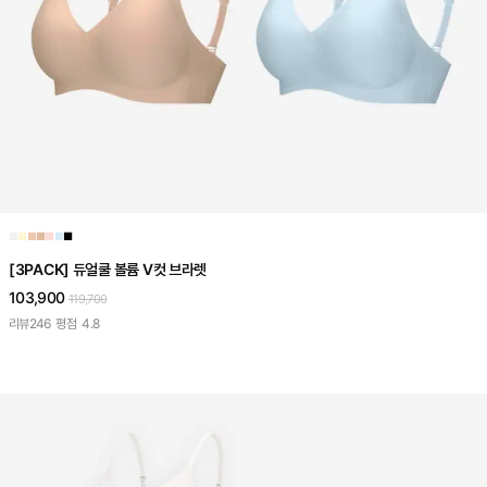
■
■
■
■
■
■
■
[3PACK] 듀얼쿨 볼륨 V컷 브라렛
103,900
119,700
리뷰
246
평점
4.8