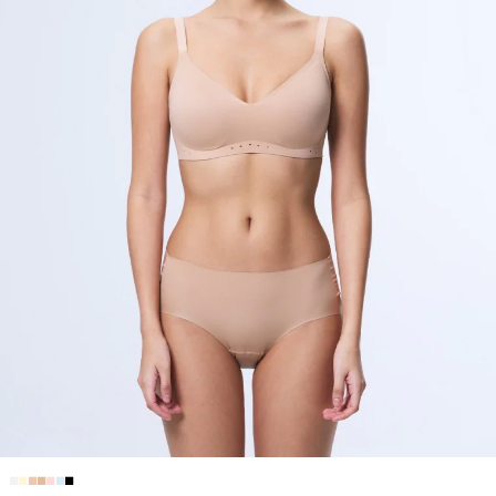
■
■
■
■
■
■
■