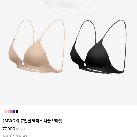
■
■
■
■
■
■
[3PACK] 듀얼쿨 백리스 니플 브라렛
77,900
89,700
리뷰
207
평점
4.8