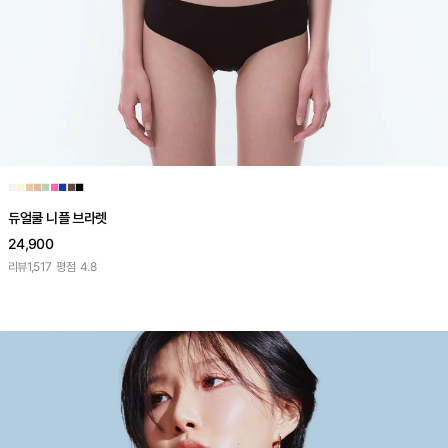
■
■
■
■
■
■
■
■
■
듀얼쿨 니플 브라렛
24,900
리뷰
1,517
평점
4.8