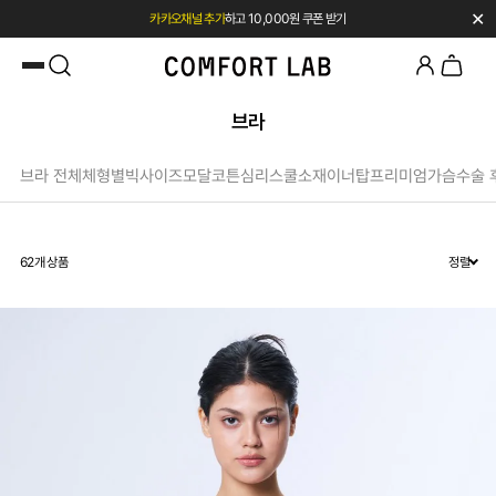
✕
카카오채널 추가
하고 10,000원 쿠폰 받기
첫 구매 시 베스트셀러 50% 즉시 할인
브라
브라 전체
체형별
빅사이즈
모달
코튼
심리스
쿨소재
이너탑
프리미엄
가슴수술 
62
개 상품
정렬