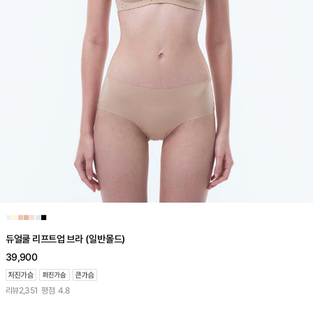
■
■
■
■
■
■
■
듀얼쿨 리프트업 브라 (일반몰드)
39,900
리뷰
2,351
평점
4.8