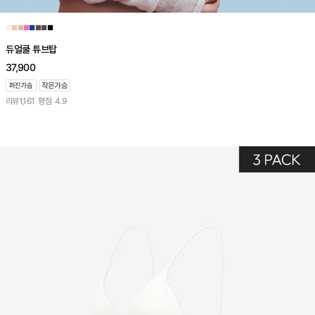
■
■
■
■
■
■
■
■
듀얼쿨 튜브탑
37,900
리뷰
1,161
평점
4.9