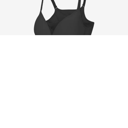
■
■
[2PACK] 자세발란스 브라
66,900
84,000
리뷰
275
평점
4.8