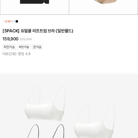
■
■
■
■
■
■
[5PACK] 듀얼쿨 리프트업 브라 (일반몰드)
159,900
225,300
리뷰
2,160
평점
4.8