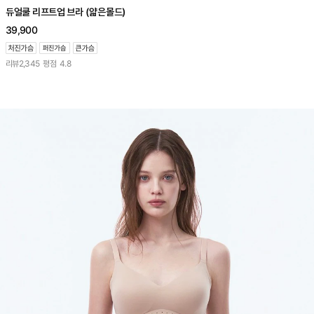
듀얼쿨 리프트업 브라 (얇은몰드)
39,900
리뷰
2,345
평점
4.8