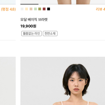
■
■
■
■
■
■
■
(평점
4.8)
리뷰
4
모달 베이직 브라렛
19,900원