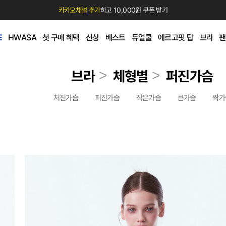
카카오채널 추가
하고 10,000원 쿠폰 받기
E
HWASA
첫 구매 혜택
신상
베스트
듀얼쿨
에르고핏 탑
브라
팬
>
>
브라
체형별
퍼진가슴
처진가슴
퍼진가슴
작은가슴
큰가슴
짝가