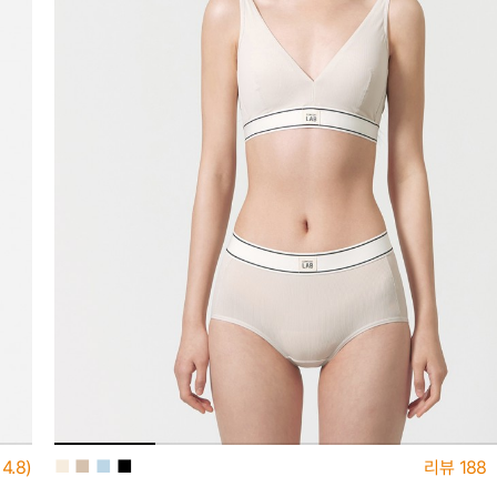
■
■
■
■
4.8)
리뷰
188