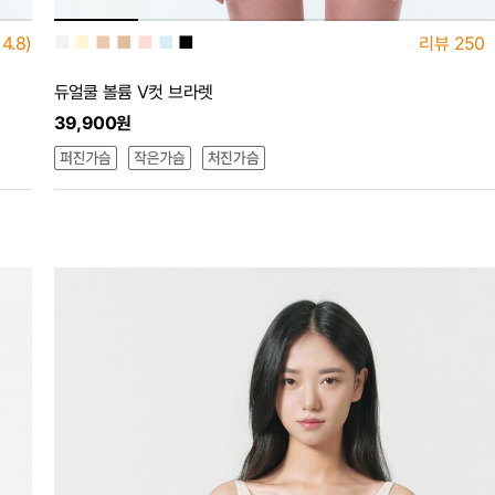
■
■
■
■
■
■
■
4.8)
리뷰
250
듀얼쿨 볼륨 V컷 브라렛
39,900원