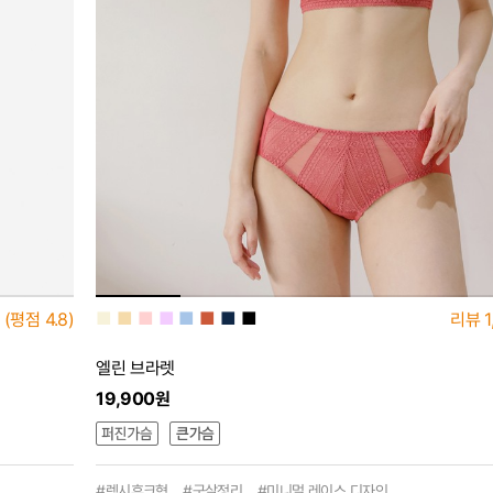
■
■
■
■
■
■
■
■
(평점
4.8)
리뷰
1
엘린 브라렛
19,900원
#렉시후크형 #군살정리 #미니멀 레이스 디자인