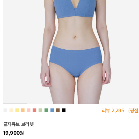
■
■
■
■
■
■
■
■
■
■
■
리뷰
2,295
(평점
골지큐브 브라렛
19,900원