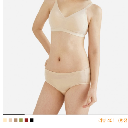
■
■
■
■
■
■
리뷰
401
(평점