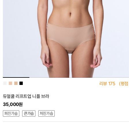
■
■
■
■
리뷰
175
(평점
듀얼쿨 리프트업 니플 브라
35,000원