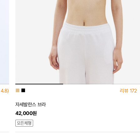
■
■
4.8)
리뷰
172
자세발란스 브라
42,000원