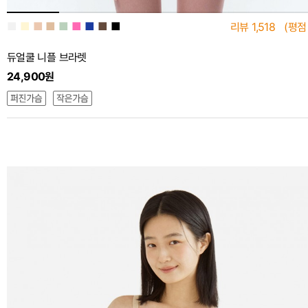
■
■
■
■
■
■
■
■
■
리뷰
1,518
(평점
듀얼쿨 니플 브라렛
24,900원