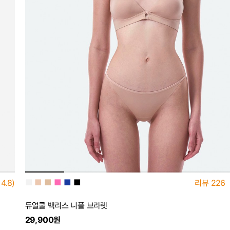
■
■
■
■
■
■
4.8)
리뷰
226
듀얼쿨 백리스 니플 브라렛
29,900원