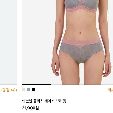
■
■
■
(평점
4.8)
리
쉬는날 플리츠 레이스 브라렛
31,900원