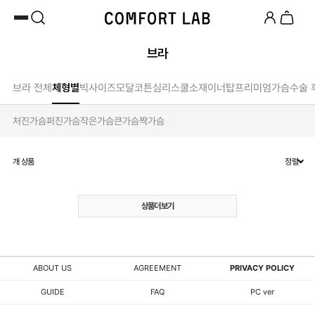
SUMMER SALE | UP TO 45% OFF
카카오채널 추가
하고 10,000원 쿠폰 받기
브라
페이코 쿠폰 혜택 12% OFF 24시간만
브라 전체
체형별
빅사이즈
모달
코튼
심리스
쿨소재
이너탑
프리미엄
가슴수술 
처진가슴
퍼진가슴
작은가슴
큰가슴
짝가슴
개 상품
정렬
상품더보기
ABOUT US
AGREEMENT
PRIVACY POLICY
GUIDE
FAQ
PC ver