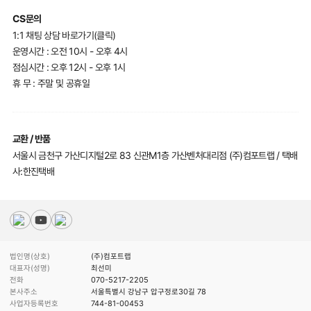
CS문의
1:1 채팅 상담 바로가기(클릭)
운영시간 : 오전 10시 - 오후 4시
점심시간 : 오후 12시 - 오후 1시
휴 무 : 주말 및 공휴일
교환 / 반품
서울시 금천구 가산디지털2로 83 신관M1층 가산벤처대리점 (주)컴포트랩 / 택배
사:한진택배
법인명(상호)
(주)컴포트랩
대표자(성명)
최선미
전화
070-5217-2205
본사주소
서울특별시 강남구 압구정로30길 78
사업자등록번호
744-81-00453