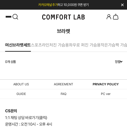
✕
카카오채널 추가
하고 10,000원 쿠폰 받기
첫 구매 시 베스트셀러 50% 즉시 할인
브라렛
여신브라렛세트
스포츠라인
처진 가슴용
좌우로 퍼진 가슴용
작은가슴
짝 가
0
개 상품
정렬
ABOUT US
AGREEMENT
PRIVACY POLICY
GUIDE
FAQ
PC ver
CS문의
1:1 채팅 상담 바로가기(클릭)
운영시간 : 오전 10시 - 오후 4시