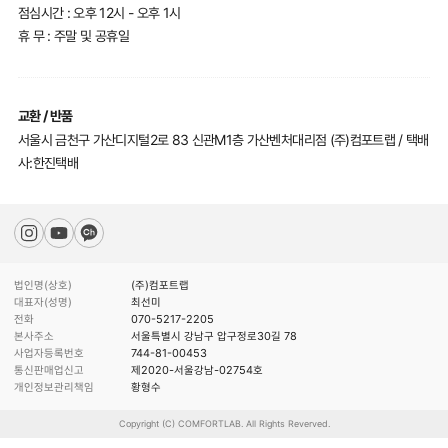
점심시간 : 오후 12시 - 오후 1시
휴 무 : 주말 및 공휴일
교환 / 반품
서울시 금천구 가산디지털2로 83 신관M1층 가산벤처대리점 (주)컴포트랩 / 택배
사:한진택배
법인명(상호)
(주)컴포트랩
대표자(성명)
최선미
전화
070-5217-2205
본사주소
서울특별시 강남구 압구정로30길 78
사업자등록번호
744-81-00453
통신판매업신고
제2020-서울강남-02754호
개인정보관리책임
황형수
Copyright (C) COMFORTLAB. All Rights Reverved.