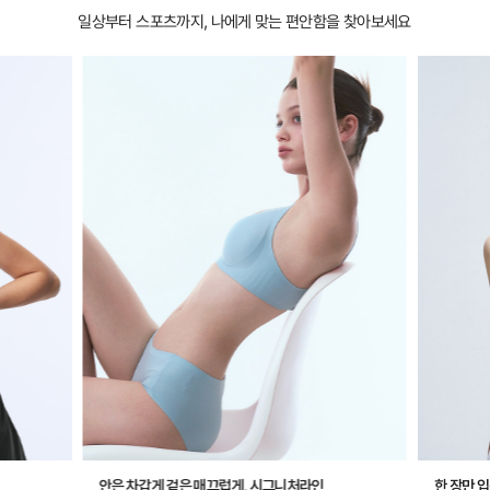
일상부터 스포츠까지, 나에게 맞는 편안함을 찾아보세요
안은 차갑게 겉은 매끄럽게, 시그니처라인
한 장만 