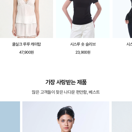
쿨실크 루루 캐미탑
시스루 숏 슬리브
시
47,900원
23,900원
가장 사랑받는 제품
많은 고객들이 찾은 나다운 편안함, 베스트