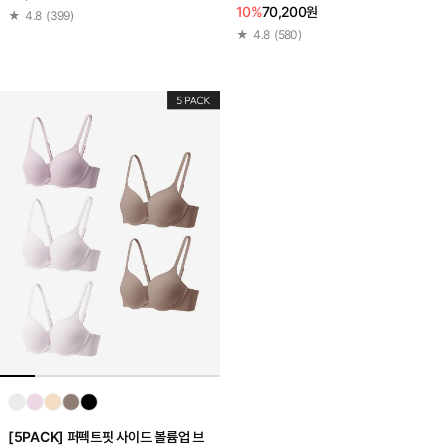
10%
70,200원
★
4.8
(
399
)
★
4.8
(
580
)
[5PACK] 퍼펙트핏 사이드 볼륨업 브