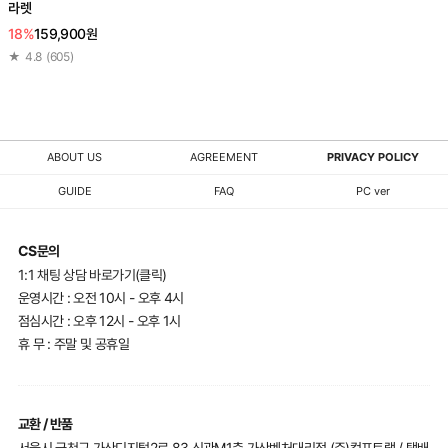
라렛
18%
159,900원
★
4.8
(
605
)
ABOUT US
AGREEMENT
PRIVACY POLICY
GUIDE
FAQ
PC ver
CS문의
1:1 채팅 상담 바로가기(클릭)
운영시간 : 오전 10시 - 오후 4시
점심시간 : 오후 12시 - 오후 1시
휴 무 : 주말 및 공휴일
교환 / 반품
서울시 금천구 가산디지털2로 83 신관M1층 가산벤처대리점 (주)컴포트랩 / 택배