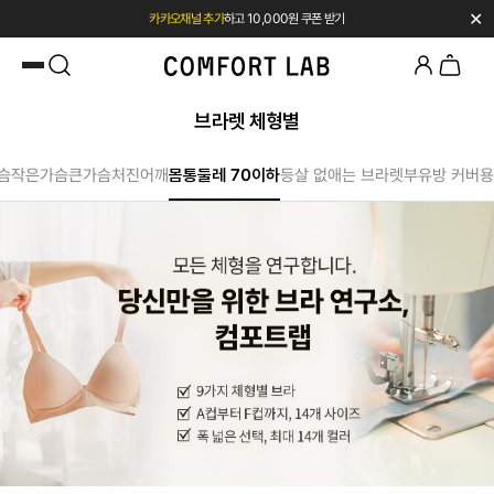
✕
카카오채널 추가
하고 10,000원 쿠폰 받기
첫 구매 시 베스트셀러 50% 즉시 할인
브라렛 체형별
슴
작은가슴
큰가슴
처진어깨
몸통둘레 70이하
등살 없애는 브라렛
부유방 커버용