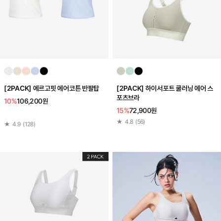
[2PACK] 에르고핏 에어코튼 반팔탑
[2PACK] 하이서포트 쿨러닝 에어 스
포츠브라
10%
106,200원
15%
72,900원
★
4.8
(
56
)
★
4.9
(
128
)