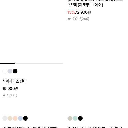
츠브라(제로무브+에어)
15%
72,900원
★
4.9
(
6,006
)
시어레이스 팬티
19,900원
★
5.0
(
2
)