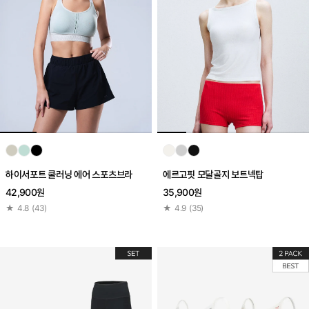
하이서포트 쿨러닝 에어 스포츠브라
에르고핏 모달골지 보트넥탑
42,900원
35,900원
★
4.8
(
43
)
★
4.9
(
35
)