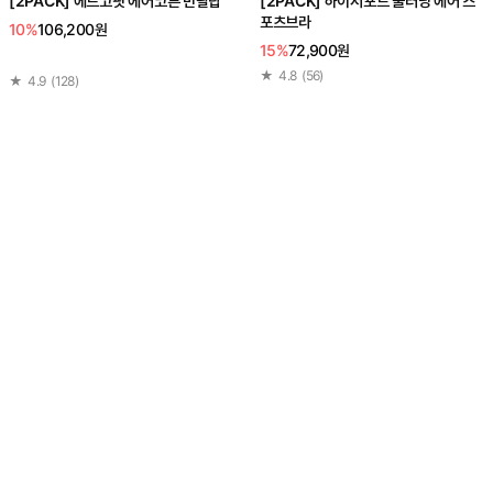
[2PACK] 에르고핏 에어코튼 반팔탑
[2PACK] 하이서포트 쿨러닝 에어 스
포츠브라
10%
106,200원
15%
72,900원
★
4.8
(
56
)
★
4.9
(
128
)
[2PACK] 울트라서포트 쿨러닝 에어
스포츠브라
15%
72,900원
인기 상품 재입고 완료
★
4.9
(
66
)