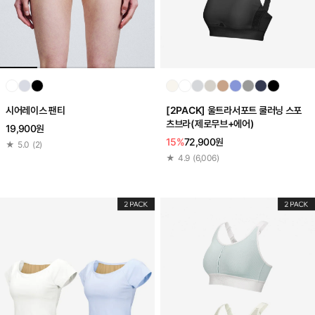
시어레이스 팬티
[2PACK] 울트라서포트 쿨러닝 스포
츠브라(제로무브+에어)
19,900원
15%
72,900원
★
5.0
(
2
)
★
4.9
(
6,006
)