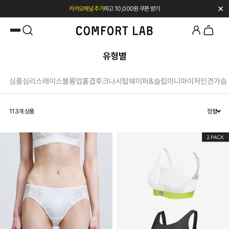
✕
카카오채널 추가
하고 10,000원 쿠폰 받기
첫 구매 시 베스트셀러 50% 즉시 할인
유형별
심플
심리스
레이스
볼륨업
홑겹
후크
나시탑
쉐이퍼&슬립
미니마이저
인견
가슴
113
개 상품
정렬