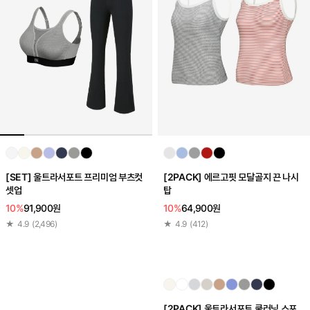
[SET] 울트라서포트 프리미엄 부츠컷
[2PACK] 에르고핏 모달골지 끈 나시
셋업
탑
10%
91,900원
10%
64,900원
★
4.9
(
2,496
)
★
4.9
(
412
)
[2PACK] 울트라서포트 쿨러닝 스포