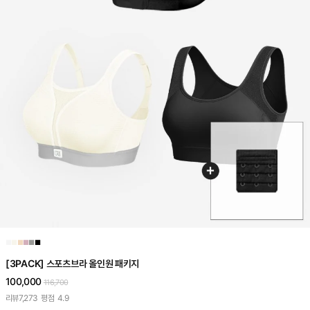
■
■
■
■
■
■
[3PACK] 스포츠브라 올인원 패키지
100,000
116,700
리뷰
7,273
평점
4.9