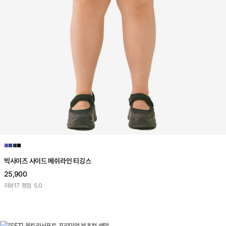
■
■
■
■
빅사이즈 사이드 메쉬라인 티깅스
25,900
리뷰
17
평점
5.0