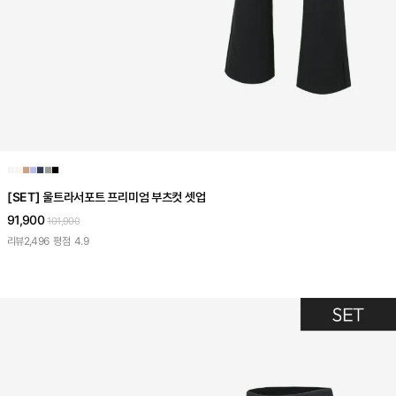
■
■
■
■
■
■
■
[SET] 울트라서포트 프리미엄 부츠컷 셋업
91,900
101,900
리뷰
2,496
평점
4.9