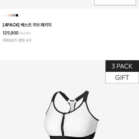
■
■
■
■
■
■
[4PACK] 베스트 무브 패키지
125,900
157,700
리뷰
8,421
평점
4.9