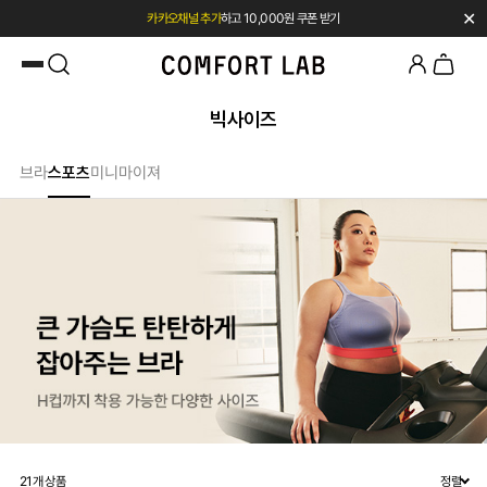
✕
카카오채널 추가
하고 10,000원 쿠폰 받기
첫 구매 시 베스트셀러 50% 즉시 할인
빅사이즈
브라
스포츠
미니마이져
21
개 상품
정렬