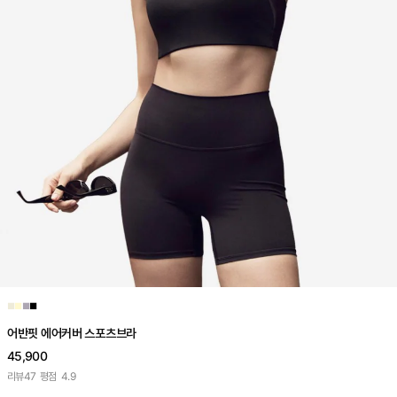
■
■
■
■
어반핏 에어커버 스포츠브라
45,900
리뷰
47
평점
4.9