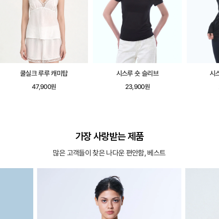
쿨실크 루루 캐미탑
시스루 숏 슬리브
시
47,900원
23,900원
가장 사랑받는 제품
많은 고객들이 찾은 나다운 편안함, 베스트