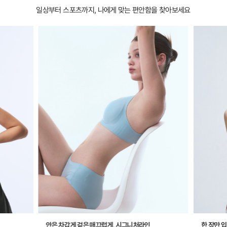
일상부터 스포츠까지, 나에게 맞는 편안함을 찾아보세요
안은 차갑게 겉은 매끄럽게, 시그니처라인
한 장만 