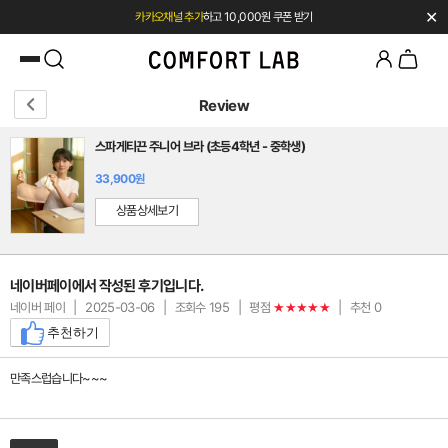
✕
카카오채널 추가
하고 10,000원 쿠폰 받기
첫 구매 시 베스트셀러 50% 즉시 할인
Review
스파게티끈 주니어 브라 (초등4학년 - 중학생)
33,900원
상품상세보기
네이버페이에서 작성된 후기입니다.
네이버 페이
|
2025-03-06
|
조회수 195
|
평점
|
추천 0
★★★★★
추천하기
만족스럽습니다~~~