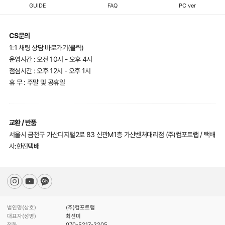
GUIDE
FAQ
PC ver
CS문의
1:1 채팅 상담 바로가기(클릭)
운영시간 : 오전 10시 - 오후 4시
점심시간 : 오후 12시 - 오후 1시
휴 무 : 주말 및 공휴일
교환 / 반품
서울시 금천구 가산디지털2로 83 신관M1층 가산벤처대리점 (주)컴포트랩 / 택배
사:한진택배
법인명(상호)
(주)컴포트랩
대표자(성명)
최선미
전화
070-5217-2205