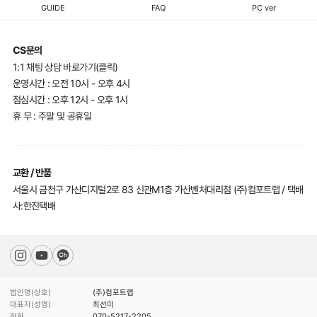
GUIDE
FAQ
PC ver
CS문의
1:1 채팅 상담 바로가기(클릭)
운영시간 : 오전 10시 - 오후 4시
점심시간 : 오후 12시 - 오후 1시
휴 무 : 주말 및 공휴일
교환 / 반품
서울시 금천구 가산디지털2로 83 신관M1층 가산벤처대리점 (주)컴포트랩 / 택배
사:한진택배
법인명(상호)
(주)컴포트랩
대표자(성명)
최선미
전화
070-5217-2205