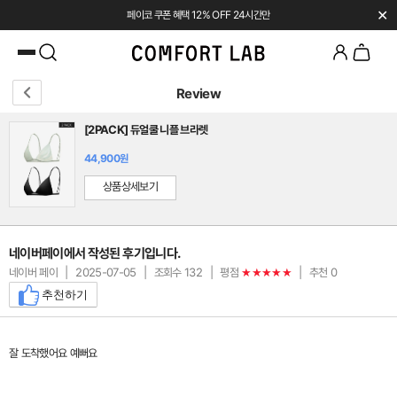
✕
페이코 쿠폰 혜택 12% OFF 24시간만
Review
[2PACK] 듀얼쿨 니플 브라렛
44,900원
상품상세보기
네이버페이에서 작성된 후기입니다.
네이버 페이
|
2025-07-05
|
조회수 132
|
평점
|
추천 0
★★★★★
추천하기
잘 도착했어요 예뻐요