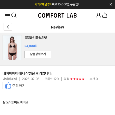
✕
카카오채널 추가
하고 10,000원 쿠폰 받기
첫 구매 시 베스트셀러 50% 즉시 할인
Review
듀얼쿨 니플 브라렛
24,900원
상품상세보기
네이버페이에서 작성된 후기입니다.
네이버 페이
|
2025-07-05
|
조회수 129
|
평점
|
추천 0
★★★★★
추천하기
잘 도착했어요 예뻐요