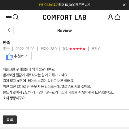
✕
카카오채널 추가
하고 10,000원 쿠폰 받기
첫 구매 시 베스트셀러 50% 즉시 할인
Review
만족
홍**
|
2022-07-19
|
조회수 280
|
평점
|
추천 0
★★★★★
추천하기
애플그린 구매했는데 색이 정말 예뻐요
받아보면 질감이 매트하다는 말이 이해가 가네요.
컵이 얇고 낮은데..레이스 느낌이 앞뒤로 너무 예뻐요.
이런 그린 컬러로 된 속옷 처음 입어보는데..옐로우도 사고 싶어요.
몰드가 얇아서 답답하거나 덥지 않구요.레이스가 가슴을 좍 덮어줘서 B.P안보여요..
소재 짱짱하구요
목록