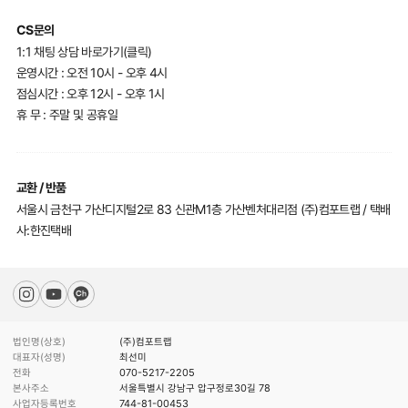
CS문의
1:1 채팅 상담 바로가기(클릭)
운영시간 : 오전 10시 - 오후 4시
점심시간 : 오후 12시 - 오후 1시
휴 무 : 주말 및 공휴일
교환 / 반품
서울시 금천구 가산디지털2로 83 신관M1층 가산벤처대리점 (주)컴포트랩 / 택배
사:한진택배
법인명(상호)
(주)컴포트랩
대표자(성명)
최선미
전화
070-5217-2205
본사주소
서울특별시 강남구 압구정로30길 78
사업자등록번호
744-81-00453