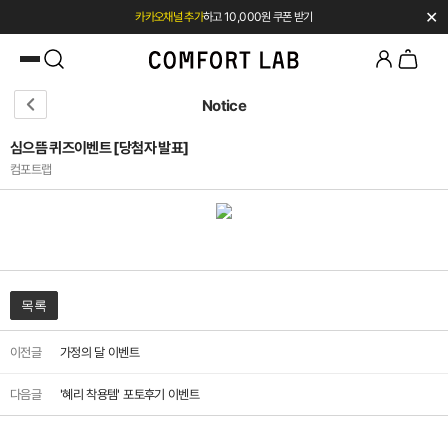
✕
카카오채널 추가
하고 10,000원 쿠폰 받기
첫 구매 전용 혜택 l 베스트셀러 50% OFF
Notice
심으뜸 퀴즈이벤트 [당첨자 발표]
컴포트랩
목록
이전글
가정의 달 이벤트
다음글
'혜리 착용템' 포토후기 이벤트