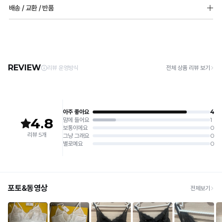
[Care Guide]
배송 / 교환 / 반품
1. 고온 세탁은 제품 변형의 원인이 될 수 있으므로, 미지근한 물로 세탁해 주세요.
2. 기계 세탁을 할 경우 제품 손상 및 변형 방지를 위해, 반드시 세탁망을 사용해 주세요.
[배송]
3. 건조기 사용 시 고온으로 인한 제품 손상 및 변형이 발생할 수 있으므로 자연 건조해
· 택배사: 한진택배 (1588-0011) | 기본 배송비 2,500원 / 3만원 이상 무료배송
주세요.
· 제주 +3,000원 / 도서산간 +5,000원 (교환·반품 시 왕복 총 비용 11,000원
4. 짙은 색상과 밝은 색상은 분리하여 세탁해 주세요.
~15,000원)
5. 땀과 비 등에 젖은 상태로 방치할 경우, 변색 또는 이염현상이 나타날 수 있습니다.
· 평일 오전 10시 이전 결제 완료 시 당일 발송 (이후 1~3 영업일 소요)
6. 소비자 부주의로 인한 제품 손상은 보상되지 않습니다.
· 주문 폭주 시 순차 발송으로 배송이 지연될 수 있는 점 양해 부탁드리며, 배송 지연은 무
상 반품 사유에 해당하지 않습니다.
[Product Info]
제조원: (주)컴포트랩 협력 업체
[교환 / 반품]
판매원: (주)컴포트랩
접수
제조국:
중국
· 수령 후 7일 이내 마이페이지 또는 1:1 채팅으로 접수 → 수령 후 10일 이내 도착분 처리
가능
배송비
· 단순변심 (사이즈·컬러·디자인 변경): 교환·반품 배송비 5,000원
· 불량 상품: 동일 상품(동일 컬러·사이즈) 1회 교환 / 다른 디자인 교환 시 배송비 5,000
원
· 빠른 수령이 필요할 경우, 교환보다 전체반품 후 재구매를 권장합니다.
(교환: 약 10영업일 / 반품: 약 7영업일 소요, 배송비 동일)
세트 교환 유의
· 옵션 품절 우려가 있으므로 세트 구매 시 함께 반송 권장