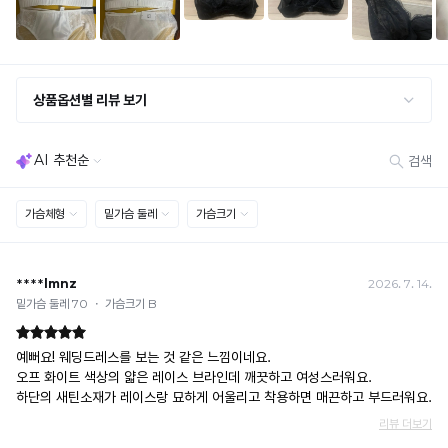
· 단품 반송 후 품절 시 대체 상품 안내 / 추가 접수 시 배송비 발생 가능
교환·반품 불가
· 수령 후 7일 초과 / 택 제거·세탁·착용·훼손·오염된 상품
· 불량·오배송이라도 택 제거 또는 세탁 후에는 불가
· 사이즈 허용 오차(약 1cm) / 실밥·미세 컬러 차이 등 대량생산 특성에 의한 사소한 차이
· 고객 부주의로 인한 변형·훼손·오염
· 다종 PACK 구성 상품의 부분 반품 및 타상품 교환 불가
[결제]
무통장(가상계좌)
· 입금자명: ㈜컴포트랩 / 주문 후 3일 이내 입금 (기간 초과 시 자동 취소, 복구 불가)
· 금액·은행·계좌번호 오입력 시 송금 불가 → 정확히 확인 후 입금 / 문의: 1:1 채팅
· 여러 건 주문 시 가상계좌별로 각각 입금 (총액 일괄 입금 불가)
예) 1만원 A + 1만원 B → 각 1만원씩 입금 O / 합산 2만원 입금 ✕
휴대폰 결제
· 취소 가능: 결제한 당월 말일까지
예) 12/30 결제 → 12/31까지 취소 가능
· 당월 취소 불가 시: 수수료 3.5% 차감 후 현금 환불
쿠폰
· 일반 상품 구매 시에만 적용 가능
· 이벤트·1+1·세트·할인 적용 상품·ACC·프리미엄·다종구성 상품은 적용 불가
· 배송 준비 중이라도 송장 등록 후에는 주문 취소 불가