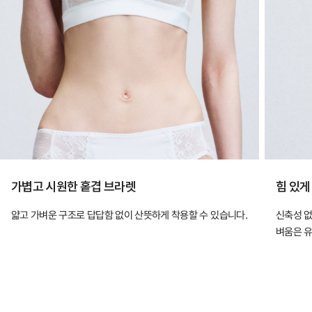
가볍고 시원한 홑겹 브라렛
힘 있게
얇고 가벼운 구조로 답답함 없이 산뜻하게 착용할 수 있습니다.
신축성 없
벼움은 유