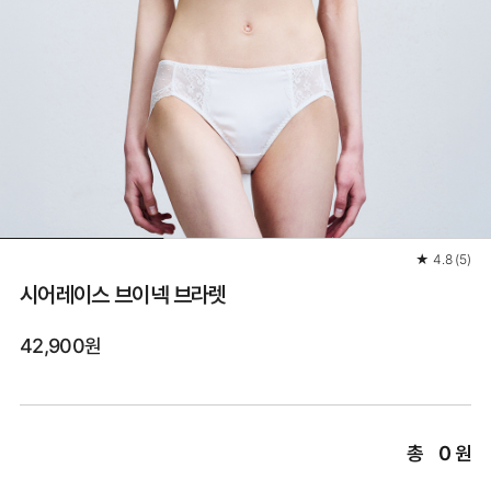
★
4.8
(
5
)
시어레이스 브이넥 브라렛
42,900원
총
0
원