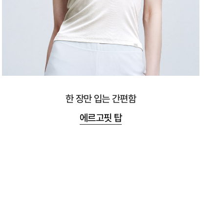
한 장만 입는 간편함
에르고핏 탑