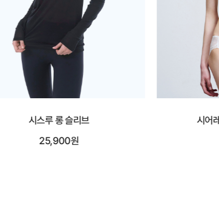
시어레이스 브이넥 브라렛
시어레
42,900원