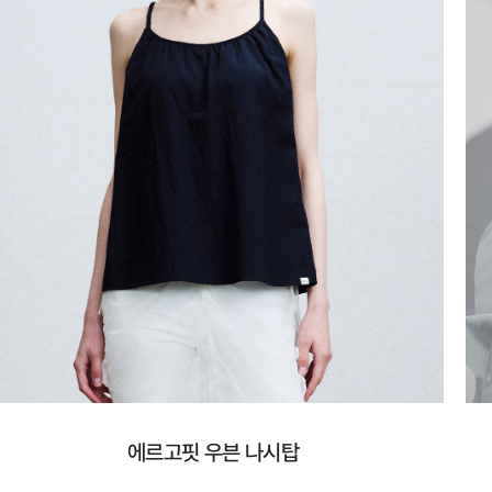
에르고핏 우븐 나시탑