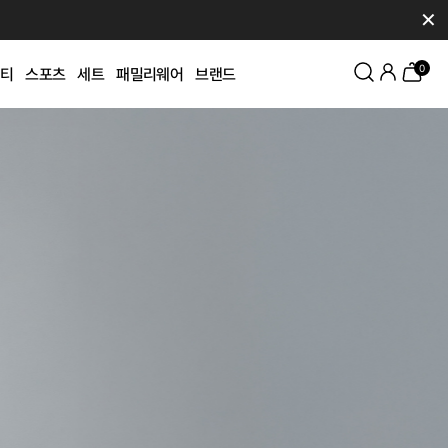
✕
0
티
스포츠
세트
패밀리웨어
브랜드