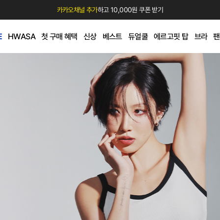
카카오채널 추가
하고 10,000원 쿠폰 받기
E
HWASA
첫 구매 혜택
신상
베스트
듀얼쿨
에르고핏 탑
브라
팬