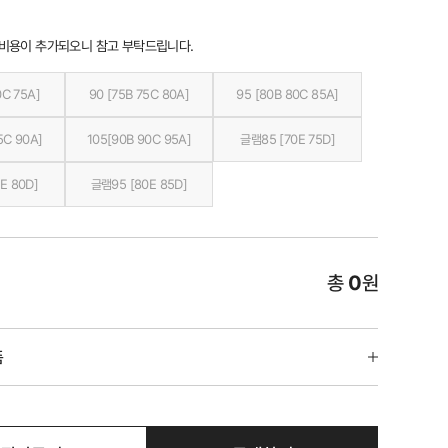
 비용이 추가되오니 참고 부탁드립니다.
0C 75A]
90 [75B 75C 80A]
95 [80B 80C 85A]
5C 90A]
105[90B 90C 95A]
글램85 [70E 75D]
E 80D]
글램95 [80E 85D]
총
0
원
품