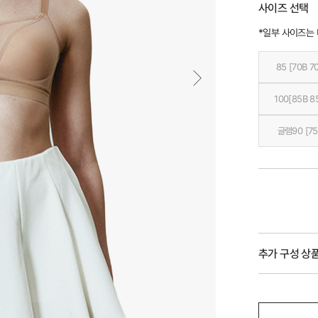
사이즈 선택
*일부 사이즈는
85 [70B 7
100[85B 8
글램90 [75
추가 구성 상