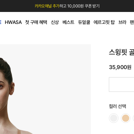
카카오채널 추가
하고 10,000원 쿠폰 받기
E
HWASA
첫 구매 혜택
신상
베스트
듀얼쿨
에르고핏 탑
브라
팬
스윙핏 
35,900원
컬러 선택