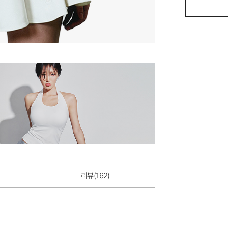
에어슬림핏 골프
12,900원
리뷰(
162
)