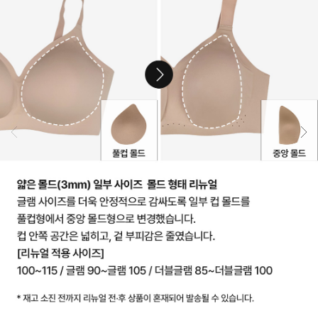
테
크
놀
로
지.
원
단
실
용
신
안
출
원