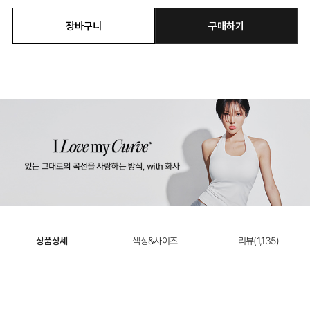
장바구니
구매하기
듀얼쿨 베이직 팬티
듀얼쿨 하이웨이스트 팬티
12,900원
12,900원
상품상세
색상&사이즈
리뷰(
1,135
)