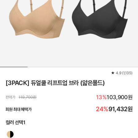
★
4.9
(
1,135
)
[3PACK] 듀얼쿨 리프트업 브라 (얇은몰드)
13%
103,900원
판매가
119,700원
24%
91,432
원
회원 최대 혜택가
컬러 선택1