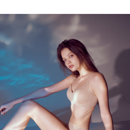
땀
이
나
도
달
라
붙
지
않
는
안
감
과
매
끈