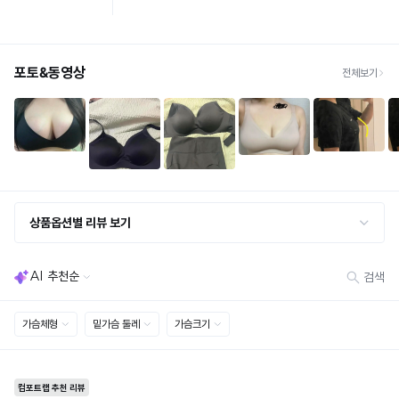
①
모
트
인
완
· 단순변심 (사이즈·컬러·디자인 변경): 교환·반품 배송비 5,000원
가
든
업
전
· 불량 상품: 동일 상품(동일 컬러·사이즈) 1회 교환 / 다른 디자인 교환 시 배송비 5,000
성
슴
체
브
원
상
하
된
형
라
· 빠른 수령이 필요할 경우, 교환보다 전체반품 후 재구매를 권장합니다.
품
(교환: 약 10영업일 / 반품: 약 7영업일 소요, 배송비 동일)
단
에
는
디
듀
에
적
Q-
세트 교환 유의
자
얼
서
합
MAX
· 옵션 품절 우려가 있으므로 세트 구매 시 함께 반송 권장
인
부
쿨
· 단품 반송 후 품절 시 대체 상품 안내 / 추가 접수 시 배송비 발생 가능
하
냉
등
터
며,
감
록
라
교환·반품 불가
부
특
성
· 수령 후 7일 초과 / 택 제거·세탁·착용·훼손·오염된 상품
완
인
유
· 불량·오배송이라도 택 제거 또는 세탁 후에는 불가
히
테
료
· 사이즈 허용 오차(약 1cm) / 실밥·미세 컬러 차이 등 대량생산 특성에 의한 사소한 차이
은
방
윗
스
· 고객 부주의로 인한 변형·훼손·오염
사
가
트
디
※
· 다종 PACK 구성 상품의 부분 반품 및 타상품 교환 불가
이
슴
를
해
자
드
볼
완
[결제]
당
인
까
륨
료
무통장(가상계좌)
디
지
보
한
· 입금자명: ㈜컴포트랩 / 주문 후 3일 이내 입금 (기간 초과 시 자동 취소, 복구 불가)
권
자
늘
· 금액·은행·계좌번호 오입력 시 송금 불가 → 정확히 확인 후 입금 / 문의: 1:1 채팅
완
상
인
리
· 여러 건 주문 시 가상계좌별로 각각 입금 (총액 일괄 입금 불가)
어
이
품
을
예) 1만원 A + 1만원 B → 각 1만원씩 입금 O / 합산 2만원 입금 ✕
가
남
필
으
무
없
휴대폰 결제
요
로
등
단