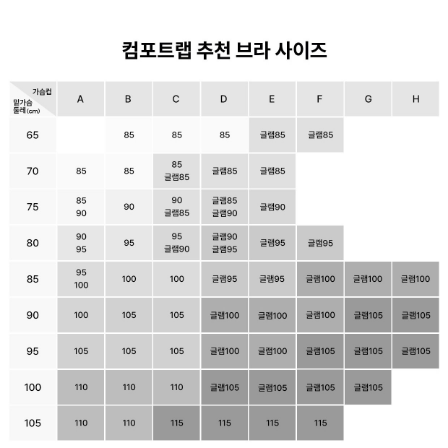
보
실
수
있
습
니
다.
실
용
신
안
출
원
제
20-
2024-
000****
호