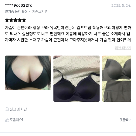
· 취소 가능: 결제한 당월 말일까지
는
한
더
으
록
예) 12/30 결제 → 12/31까지 취소 가능
코
분
욱
로
· 당월 취소 불가 시: 수수료 3.5% 차감 후 현금 환불
된
어
들
쾌
사
쿠폰
리
께
적
고
용
· 일반 상품 구매 시에만 적용 가능
프
추
한
하
유
· 이벤트·1+1·세트·할인 적용 상품·ACC·프리미엄·다종구성 상품은 적용 불가
트
천
착
거
· 배송 준비 중이라도 송장 등록 후에는 주문 취소 불가
한
존
용
나,
· 배송 중 미협의 반품 접수 시, 회수 완료 후 단순변심 반품으로 처리되어 배송비가 부과
②
얇
이
자
됩니다.
유
활
은
가
사
산
동
몰
능
하
입
량
드
합
게
이
니
(3mm):
니
복
많
D
다.
제
다.
은
컵
Q-
할
움
이
MAX
경
직
상
란?
우,
복
임
의
촉
민
에
큰
감
제
·
도
가
으
형
할
흐
슴
로
사