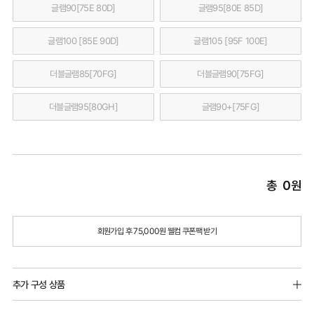
글램90[75E 80D]
글램95[80E 85D]
글램100 [85E 90D]
글램105 [95F 100E]
더블글램85[70FG]
더블글램90[75FG]
더블글램95[80GH]
글램90+[75FG]
총
0
원
회원가입 후 75,000원 웰컴 쿠폰팩 받기
추가 구성 상품