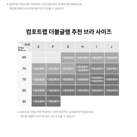
듀
얼
쿨
전
상
품
디
자
인
등
록
완
료