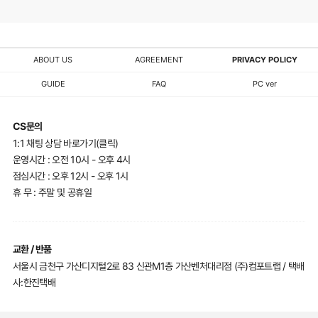
용
및
은
하
모
단
방
ABOUT US
AGREEMENT
PRIVACY POLICY
의
제
UPGRADE
GUIDE
FAQ
PC ver
에
품
서
에
CS문의
확
유
1:1 채팅 상담 바로가기(클릭)
인
운영시간 : 오전 10시 - 오후 4시
해
의
점심시간 : 오후 12시 - 오후 1시
주
해
세
휴 무 : 주말 및 공휴일
주
요.
세
요.
교환 / 반품
서울시 금천구 가산디지털2로 83 신관M1층 가산벤처대리점 (주)컴포트랩 / 택배
사:한진택배