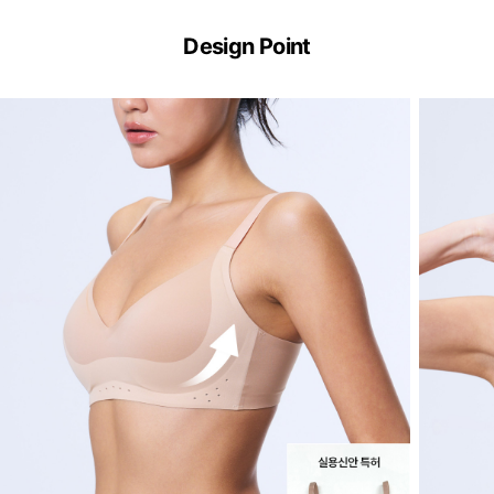
Dual
Cool™
Design Point
Technology
하
루
종
일
부
드
럽
고
산
뜻
하