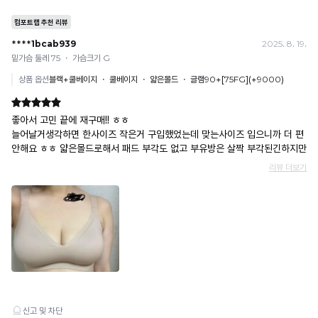
수
트
이
느
상
러
나
껴
없
법
짐
더
지
적
는
없
욱
는
조
11
이
가
냉
치
안
볍
감
년
를
정
고
수
취
의
적
산
치
할
기
으
뜻
로
수
로
한
높
술
있
모
착
을
습
력
양
용
수
니
과
유
감
록
다.
지
을
냉
오
※
원
감
리
해
하
성
지
당
는
이
고
널
분
시
안
들
원
리
은
께
합
티
실