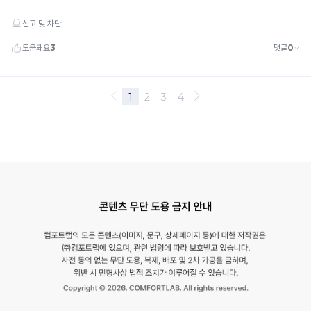
엄
몰
드
중
형
히
태
법
를
적
새
롭
대
게
응
개
중
선
했
입
습
니
니
다.
다.
자
유
세
사
한
디
변
경
자
내
인