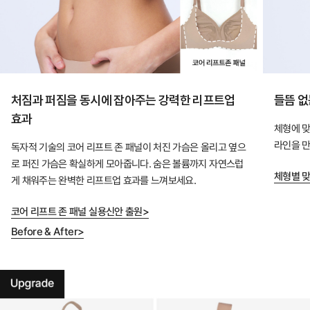
게,
오
랜
연
구
처짐과 퍼짐을 동시에 잡아주는 강력한 리프트업
들뜸 없
와
효과
설
체형에 맞
라인을 만
계
독자적 기술의 코어 리프트 존 패널이 처진 가슴은 올리고 옆으
로 퍼진 가슴은 확실하게 모아줍니다. 숨은 볼륨까지 자연스럽
로
체형별 맞
게 채워주는 완벽한 리프트업 효과를 느껴보세요.
완
성
코어 리프트 존 패널 실용신안 출원>
한
Before & After>
듀
얼
쿨