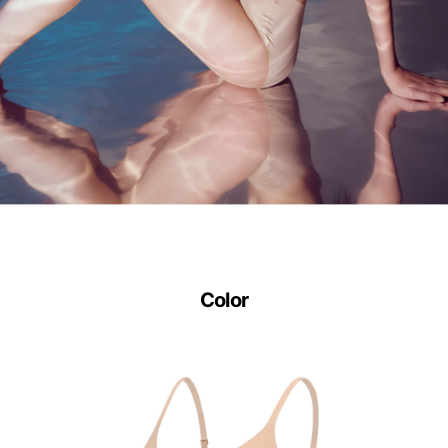
한
겉
감
의
듀
얼
쿨
접
합
기
Color
술
은
실
용
신