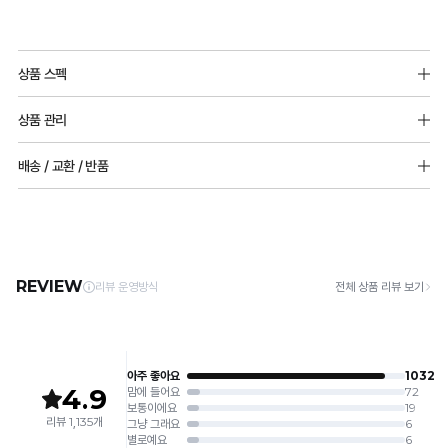
컴
코
Before
체
듀
Q-
포
어
&
형
얼
MAX
상품 스펙
트
리
After
별
쿨
냉
랩
겉감원단 : 나일론 67%(폴리아미드), 폴리우레탄 33%
프
맞
원
감
상품 관리
안감원단 : 나일론 68%(폴리아미드), 폴리우레탄 32%
만
트
춤
단
성
착
[Care Guide]
배송 / 교환 / 반품
존
패
실
테
의
몰드두께 : 전사이즈_3mm(물방울패드)
용
1. 고온 세탁은 제품 변형의 원인이 될 수 있으므로, 미지근한 물로 세탁해 주세요.
패드 추가 가능
2. 기계 세탁을 할 경우 제품 손상 및 변형 방지를 위해, 반드시 세탁망을 사용해 주세요.
패
드
용
스
전
오
[배송]
3. 건조기 사용 시 고온으로 인한 제품 손상 및 변형이 발생할 수 있으므로 자연 건조해
후
· 택배사: 한진택배 (1588-0011) | 기본 배송비 2,500원 / 3만원 이상 무료배송
널
가
신
트
어깨끈 넓이 : 85,90,95,글램85_15mm
랜
주세요.
실
· 제주 +3,000원 / 도서산간 +5,000원 (교환·반품 시 왕복 총 비용 11,000원
100,105,110,115,글램90,글램95,글램100,글램105_18mm
실
이
안
완
4. 짙은 색상과 밝은 색상은 분리하여 세탁해 주세요.
노
~15,000원)
루
5. 땀과 비 등에 젖은 상태로 방치할 경우, 변색 또는 이염현상이 나타날 수 있습니다.
용
드
출
료
· 평일 오전 10시 이전 결제 완료 시 당일 발송 (이후 1~3 영업일 소요)
후크 넓이
엣
하
6. 소비자 부주의로 인한 제품 손상은 보상되지 않습니다.
· 주문 폭주 시 순차 발송으로 배송이 지연될 수 있는 점 양해 부탁드리며, 배송 지연은 무
얇은몰드 : 85,90,95_38mm / 2단후크
신
원
을
우
상 반품 사유에 해당하지 않습니다.
100,105,115,글램85~글램105,더블글램(글램+)_50mm / 3단후크
[Product Info]
비
안
일
듀
와
제조원: (주)컴포트랩 협력 업체
교
[교환 / 반품]
출
반
얼
판매원: (주)컴포트랩
듀
기
해
접수
원
몰
쿨
제조국:
중국
얼
· 수령 후 7일 이내 마이페이지 또는 1:1 채팅으로 접수 → 수령 후 10일 이내 도착분 처리
보
술
드
리
쿨
가능
세
(6mm):
프
로
라
요.
배송비