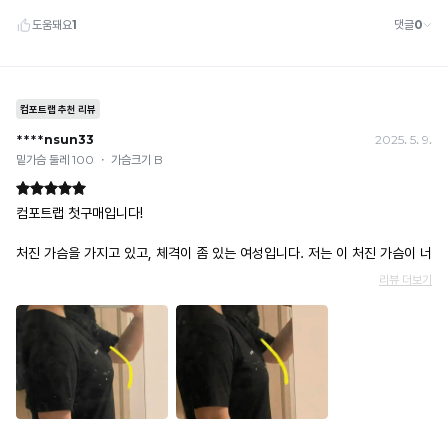
추
니
용
를
천
다.
신
더
지
안
욱
키
출
쾌
기
원
적
으
한
위
로
착
해
보
용
무
호
감
받
을
분
습
위
별
니
해
한
다.
일
부
도
사
용
이
업
즈
의
체
얇
에
은