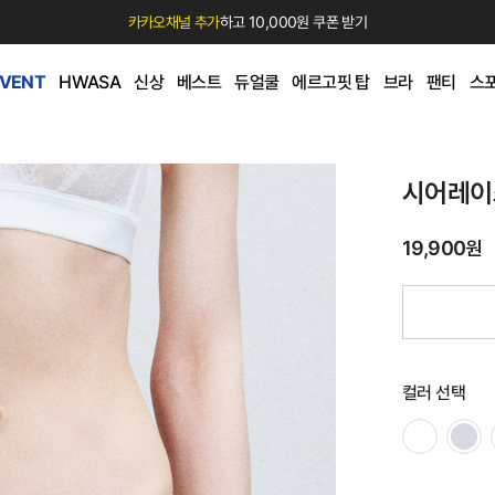
카카오채널 추가
하고 10,000원 쿠폰 받기
EVENT
HWASA
신상
베스트
듀얼쿨
에르고핏 탑
브라
팬티
스
시어레이
19,900원
컬러 선택