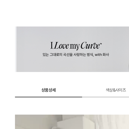
상품상세
색상&사이즈