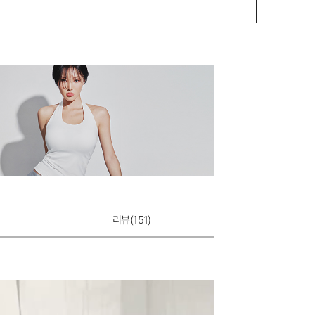
하이틴 듀얼쿨 베
12,900원
리뷰(
151
)