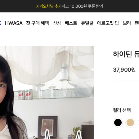
카카오채널 추가
하고 10,000원 쿠폰 받기
E
HWASA
첫 구매 혜택
신상
베스트
듀얼쿨
에르고핏 탑
브라
팬
하이틴 
37,900원
컬러 선택