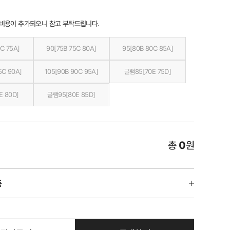
 비용이 추가되오니 참고 부탁드립니다.
C 75A]
90[75B 75C 80A]
95[80B 80C 85A]
5C 90A]
105[90B 90C 95A]
글램85[70E 75D]
E 80D]
글램95[80E 85D]
총
0
원
품