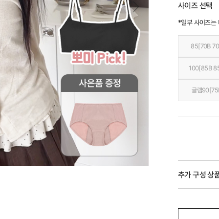
사이즈 선택
*일부 사이즈는
85[70B 70
100[85B 8
글램90[75
추가 구성 상