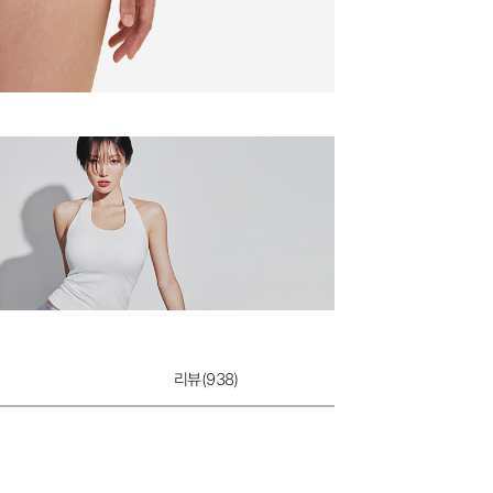
더쫀쫀 쉬는날 팬
9,900원
리뷰(
938
)