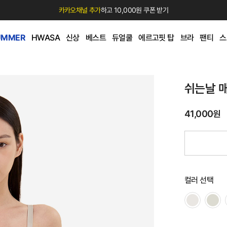
카카오채널 추가
하고 10,000원 쿠폰 받기
UMMER
HWASA
신상
베스트
듀얼쿨
에르고핏 탑
브라
팬티
스
쉬는날 
41,000원
컬러 선택