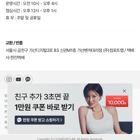
운영시간 : 오전 10시 - 오후 4시
점심시간 : 오후 12시 - 오후 1시
휴 무 : 주말 및 공휴일
교환 / 반품
서울시 금천구 가산디지털2로 83 신관M1층 가산벤처대리점 (주)컴포트랩 / 택배
사:한진택배
법인명(상호)
(주)컴포트랩
대표자(성명)
최선미
전화
070-5217-2205
본사주소
서울특별시 강남구 압구정로30길 78
사업자등록번호
744-81-00453
통신판매업신고
제2020-서울강남-02754호
개인정보관리책임
황형수
Copyright (C) COMFORTLAB. All Rights Reverved.