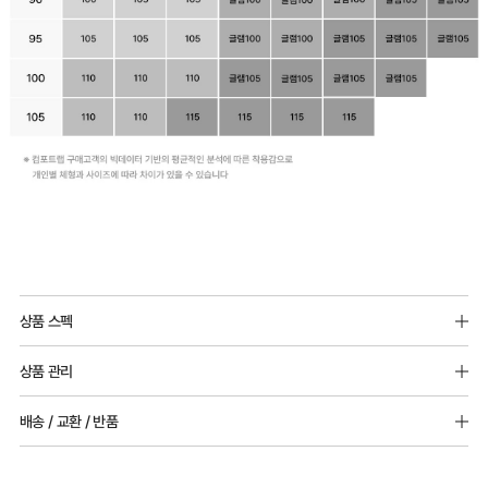
상품 스펙
S : 밑가슴둘레 70-77cm
상품 관리
M : 밑가슴둘레 75-82cm
L : 밑가슴둘레 80-87cm
[Care Guide]
배송 / 교환 / 반품
XL : 밑가슴둘레 85-92cm
1. 고온 세탁은 제품 변형의 원인이 될 수 있으므로, 미지근한 물로 세탁해 주세요.
2. 기계 세탁을 할 경우 제품 손상 및 변형 방지를 위해, 반드시 세탁망을 사용해 주세요.
[배송]
3. 건조기 사용 시 고온으로 인한 제품 손상 및 변형이 발생할 수 있으므로 자연 건조해
· 택배사: 한진택배 (1588-0011) | 기본 배송비 2,500원 / 3만원 이상 무료배송