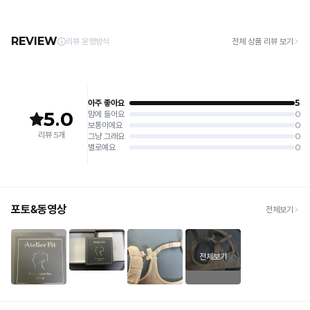
주세요.
· 제주 +3,000원 / 도서산간 +5,000원 (교환·반품 시 왕복 총 비용 11,000원
4. 짙은 색상과 밝은 색상은 분리하여 세탁해 주세요.
~15,000원)
5. 땀과 비 등에 젖은 상태로 방치할 경우, 변색 또는 이염현상이 나타날 수 있습니다.
· 평일 오전 10시 이전 결제 완료 시 당일 발송 (이후 1~3 영업일 소요)
6. 소비자 부주의로 인한 제품 손상은 보상되지 않습니다.
· 주문 폭주 시 순차 발송으로 배송이 지연될 수 있는 점 양해 부탁드리며, 배송 지연은 무
상 반품 사유에 해당하지 않습니다.
[Product Info]
제조원: (주)컴포트랩 협력 업체
[교환 / 반품]
판매원: (주)컴포트랩
접수
제조국:
중국
· 수령 후 7일 이내 마이페이지 또는 1:1 채팅으로 접수 → 수령 후 10일 이내 도착분 처리
가능
배송비
· 단순변심 (사이즈·컬러·디자인 변경): 교환·반품 배송비 5,000원
· 불량 상품: 동일 상품(동일 컬러·사이즈) 1회 교환 / 다른 디자인 교환 시 배송비 5,000
원
· 빠른 수령이 필요할 경우, 교환보다 전체반품 후 재구매를 권장합니다.
(교환: 약 10영업일 / 반품: 약 7영업일 소요, 배송비 동일)
세트 교환 유의
· 옵션 품절 우려가 있으므로 세트 구매 시 함께 반송 권장
· 단품 반송 후 품절 시 대체 상품 안내 / 추가 접수 시 배송비 발생 가능
교환·반품 불가
· 수령 후 7일 초과 / 택 제거·세탁·착용·훼손·오염된 상품
· 불량·오배송이라도 택 제거 또는 세탁 후에는 불가