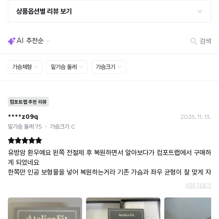
· 사이즈 허용 오차(약 1cm) / 실밥·미세 컬러 차이 등 대량생산 특성에 의한 사소한 차이
· 고객 부주의로 인한 변형·훼손·오염
· 다종 PACK 구성 상품의 부분 반품 및 타상품 교환 불가
[결제]
무통장(가상계좌)
· 입금자명: ㈜컴포트랩 / 주문 후 3일 이내 입금 (기간 초과 시 자동 취소, 복구 불가)
· 금액·은행·계좌번호 오입력 시 송금 불가 → 정확히 확인 후 입금 / 문의: 1:1 채팅
· 여러 건 주문 시 가상계좌별로 각각 입금 (총액 일괄 입금 불가)
예) 1만원 A + 1만원 B → 각 1만원씩 입금 O / 합산 2만원 입금 ✕
휴대폰 결제
· 취소 가능: 결제한 당월 말일까지
예) 12/30 결제 → 12/31까지 취소 가능
· 당월 취소 불가 시: 수수료 3.5% 차감 후 현금 환불
쿠폰
· 일반 상품 구매 시에만 적용 가능
· 이벤트·1+1·세트·할인 적용 상품·ACC·프리미엄·다종구성 상품은 적용 불가
· 배송 준비 중이라도 송장 등록 후에는 주문 취소 불가
· 배송 중 미협의 반품 접수 시, 회수 완료 후 단순변심 반품으로 처리되어 배송비가 부과
됩니다.