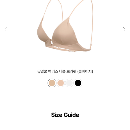
은
실
용
신
안
출
원
되
어
듀얼쿨 백리스 니플 브라렛 (쿨베이지)
오
직
컴
포
트
Size Guide
랩
에