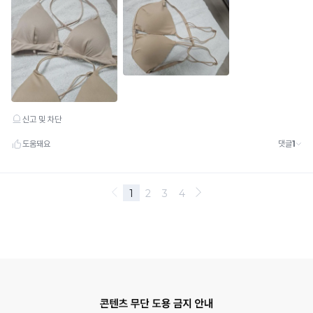
지
널
리
티
를
지
키
기
위
해
무
분
별
한
도