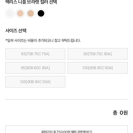
백리스 니플 브라렛 컬러 선택
사이즈 선택
*일부 사이즈는 비용이 추가되오니 참고 부탁드립니다.
85[70B 70C 75A]
90[75B 75C 80A]
95[80B 80C 85A]
100[85B 85C 90A]
105[90B 90C 95A]
총
0
원
회원가입 후 75,000원 웰컴 쿠폰팩 받기