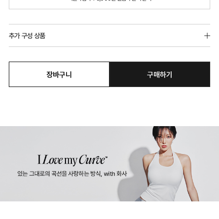
추가 구성 상품
장바구니
구매하기
듀얼쿨 T-BACK
듀얼쿨 베이직 팬티
듀얼쿨 하
9,900원
12,900원
12,900원