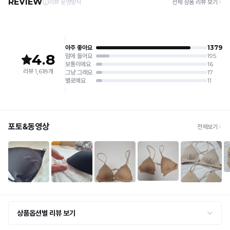
6. 소비자 부주의로 인한 제품 손상은 보상되지 않습니다.
· 주문 폭주 시 순차 발송으로 배송이 지연될 수 있는 점 양해 부탁드리며, 배송 지연은 무
록
상 반품 사유에 해당하지 않습니다.
[Product Info]
완
듀
제조원: (주)컴포트랩 협력 업체
[교환 / 반품]
얼
판매원: (주)컴포트랩
료
접수
쿨
제조국:
중국
· 수령 후 7일 이내 마이페이지 또는 1:1 채팅으로 접수 → 수령 후 10일 이내 도착분 처리
니
가능
컴
플
배송비
포
브
· 단순변심 (사이즈·컬러·디자인 변경): 교환·반품 배송비 5,000원
라
트
· 불량 상품: 동일 상품(동일 컬러·사이즈) 1회 교환 / 다른 디자인 교환 시 배송비 5,000
렛
원
랩
은
· 빠른 수령이 필요할 경우, 교환보다 전체반품 후 재구매를 권장합니다.
(교환: 약 10영업일 / 반품: 약 7영업일 소요, 배송비 동일)
만
Q-
MAX
세트 교환 유의
의
냉
· 옵션 품절 우려가 있으므로 세트 구매 시 함께 반송 권장
오
· 단품 반송 후 품절 시 대체 상품 안내 / 추가 접수 시 배송비 발생 가능
감
랜
성
교환·반품 불가
테
· 수령 후 7일 초과 / 택 제거·세탁·착용·훼손·오염된 상품
노
· 불량·오배송이라도 택 제거 또는 세탁 후에는 불가
스
하
· 사이즈 허용 오차(약 1cm) / 실밥·미세 컬러 차이 등 대량생산 특성에 의한 사소한 차이
트
· 고객 부주의로 인한 변형·훼손·오염
우
를
· 다종 PACK 구성 상품의 부분 반품 및 타상품 교환 불가