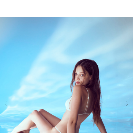
듀
얼
쿨
테
크
놀
로
지.
원
단
실
용
신