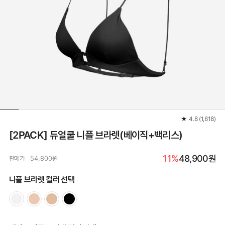
★
4.8
(
1,618
)
[2PACK] 듀얼쿨 니플 브라렛(베이직+백리스)
11%
48,900원
판매가
54,800원
니플 브라렛 컬러 선택