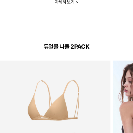
자세히 보기 >
Dual
Cool™
듀얼쿨 니플 2PACK
Technology
하
루
종
일
부
드
럽
고