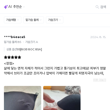
완
와
료
[결제]
기
한
무통장(가상계좌)
술
상
· 입금자명: ㈜컴포트랩 / 주문 후 3일 이내 입금 (기간 초과 시 자동 취소, 복구 불가)
· 금액·은행·계좌번호 오입력 시 송금 불가 → 정확히 확인 후 입금 / 문의: 1:1 채팅
품
로
· 여러 건 주문 시 가상계좌별로 각각 입금 (총액 일괄 입금 불가)
으
완
예) 1만원 A + 1만원 B → 각 1만원씩 입금 O / 합산 2만원 입금 ✕
로
성
휴대폰 결제
더
· 취소 가능: 결제한 당월 말일까지
욱
된
예) 12/30 결제 → 12/31까지 취소 가능
쾌
듀
· 당월 취소 불가 시: 수수료 3.5% 차감 후 현금 환불
적
얼
쿠폰
한
· 일반 상품 구매 시에만 적용 가능
착
쿨
· 이벤트·1+1·세트·할인 적용 상품·ACC·프리미엄·다종구성 상품은 적용 불가
용
라
· 배송 준비 중이라도 송장 등록 후에는 주문 취소 불가
이
· 배송 중 미협의 반품 접수 시, 회수 완료 후 단순변심 반품으로 처리되어 배송비가 부과
인
가
됩니다.
은
능
합
디
니
자
다.
인
Q-