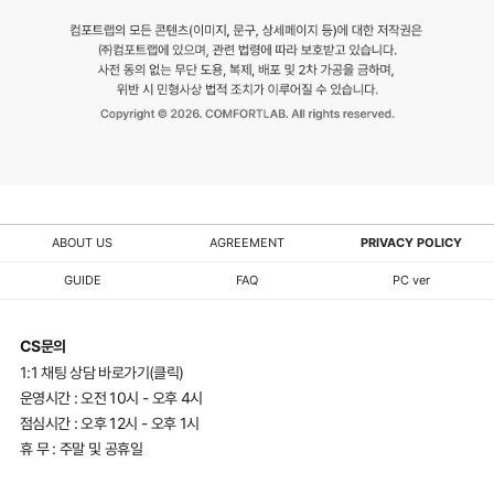
용
업
체
에
엄
중
히
법
ABOUT US
AGREEMENT
PRIVACY POLICY
적
GUIDE
FAQ
PC ver
대
응
CS문의
중
1:1 채팅 상담 바로가기(클릭)
입
운영시간 : 오전 10시 - 오후 4시
니
점심시간 : 오후 12시 - 오후 1시
휴 무 : 주말 및 공휴일
다.
유