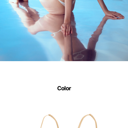
안
출
원
땀
이
나
도
달
라
Color
붙
지
않
는
안