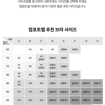
사이즈표를 참고하여 나에게 맞는 사이즈를 선택해 주세요.
서
컴포트랩 빅데이터 분석 기반의 평균 추천 사이즈입니다.
만
만
나
보
실
수
있
습
니
다.
실
용
신
안
출
원