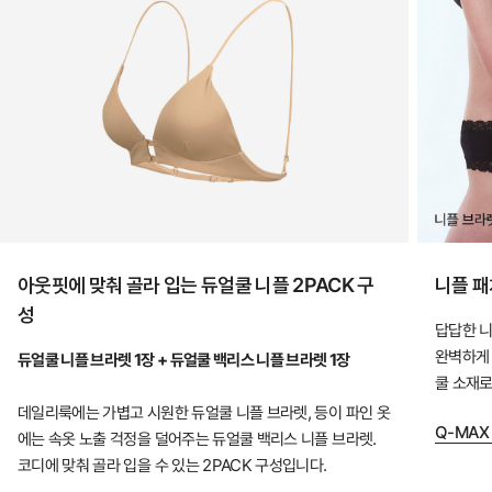
산
뜻
하
게,
오
랜
연
구
아웃핏에 맞춰 골라 입는 듀얼쿨 니플 2PACK 구
니플 패
와
성
설
답답한 니
완벽하게 
계
듀얼쿨 니플 브라렛 1장 + 듀얼쿨 백리스 니플 브라렛 1장
쿨 소재로
로
데일리룩에는 가볍고 시원한 듀얼쿨 니플 브라렛, 등이 파인 옷
완
Q-MAX
에는 속옷 노출 걱정을 덜어주는 듀얼쿨 백리스 니플 브라렛.
성
코디에 맞춰 골라 입을 수 있는 2PACK 구성입니다.
한