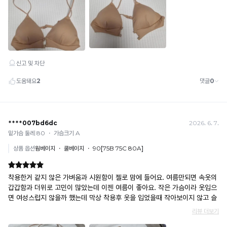
감
복
성
이
제
시
할
원
수
합
니
없
다.
는
11
년
의
기
술
력
과
오
리