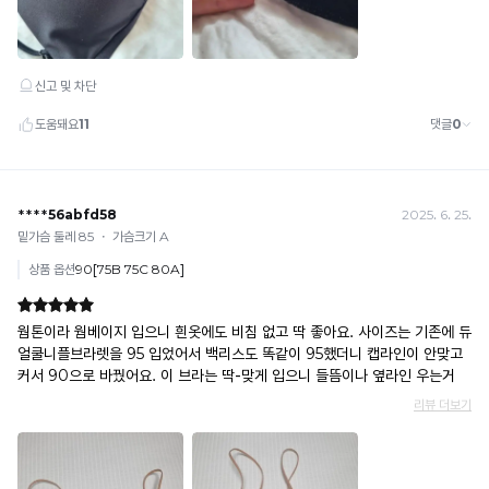
MAX
권
란?
리
촉
가
감
으
등
로
록
느
된
껴
지
고
는
유
냉
한
감
수
자
치
산
로
입
높
을
니
수
다.
록
냉