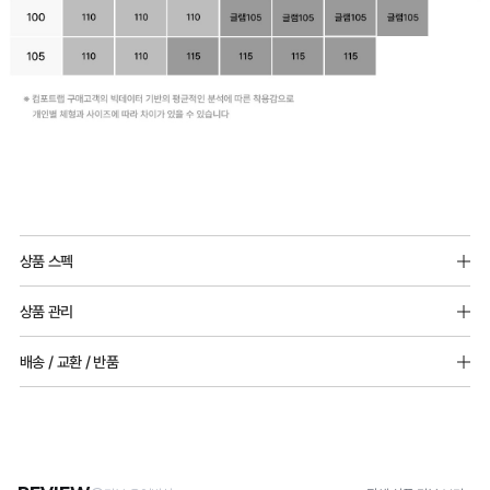
제
20-
2024-
000****
호
듀
얼
Q-
MAX
쿨
상품 스펙
냉
전
겉감원단 : 나일론 67%(폴리아미드), 폴리우레탄 33%
감
상품 관리
상
안감원단 : 나일론 68%(폴리아미드), 폴리우레탄 32%
성
[Care Guide]
품
배송 / 교환 / 반품
테
1. 고온 세탁은 제품 변형의 원인이 될 수 있으므로, 미지근한 물로 세탁해 주세요.
디
2. 기계 세탁을 할 경우 제품 손상 및 변형 방지를 위해, 반드시 세탁망을 사용해 주세요.
스
[배송]
3. 건조기 사용 시 고온으로 인한 제품 손상 및 변형이 발생할 수 있으므로 자연 건조해
자
· 택배사: 한진택배 (1588-0011) | 기본 배송비 2,500원 / 3만원 이상 무료배송
트
주세요.
· 제주 +3,000원 / 도서산간 +5,000원 (교환·반품 시 왕복 총 비용 11,000원
인
완
4. 짙은 색상과 밝은 색상은 분리하여 세탁해 주세요.
~15,000원)
5. 땀과 비 등에 젖은 상태로 방치할 경우, 변색 또는 이염현상이 나타날 수 있습니다.
료
등
· 평일 오전 10시 이전 결제 완료 시 당일 발송 (이후 1~3 영업일 소요)