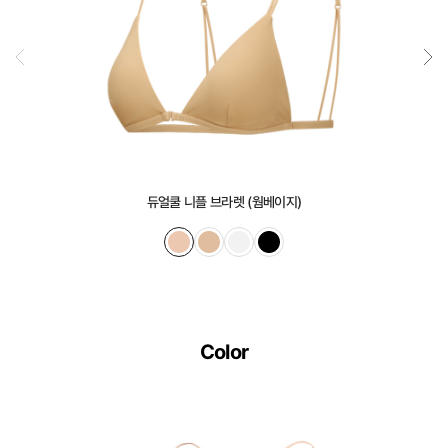
감
과
매
끈
한
겉
감
듀얼쿨 니플 브라렛 (웜베이지)
의
듀
얼
쿨
접
Color
합
기
술