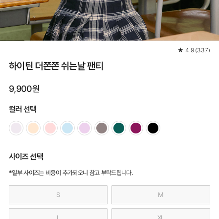
★
4.9
(
337
)
하이틴 더쫀쫀 쉬는날 팬티
9,900원
컬러 선택
사이즈 선택
*일부 사이즈는 비용이 추가되오니 참고 부탁드립니다.
S
M
L
XL