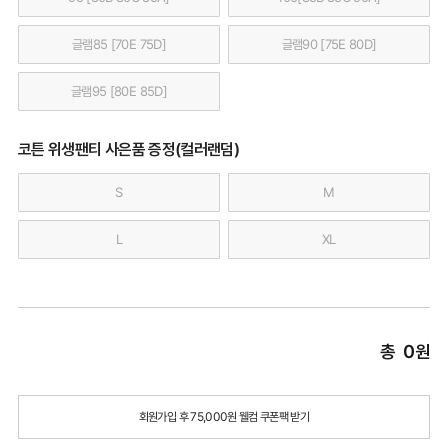
글램85 [70E 75D]
글램90 [75E 80D]
글램95 [80E 85D]
코튼 위생팬티 사은품 증정(컬러랜덤)
S
M
L
XL
총
0
원
회원가입 후 75,000원 웰컴 쿠폰팩 받기