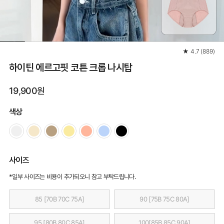
★
4.7
(
889
)
하이틴 에르고핏 코튼 크롭 나시탑
19,900원
색상
사이즈
*일부 사이즈는 비용이 추가되오니 참고 부탁드립니다.
85 [70B 70C 75A]
90 [75B 75C 80A]
95 [80B 80C 85A]
100[85B 85C 90A]