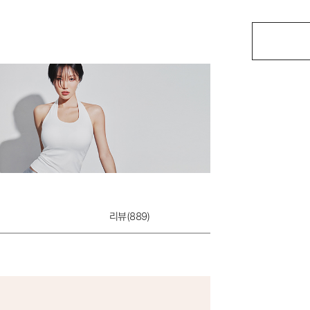
리뷰(
889
)