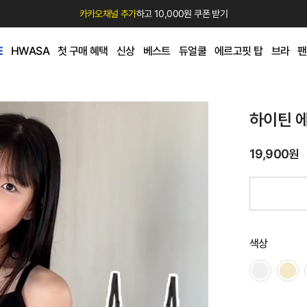
카카오채널 추가
하고 10,000원 쿠폰 받기
E
HWASA
첫 구매 혜택
신상
베스트
듀얼쿨
에르고핏 탑
브라
팬
하이틴 
19,900원
색상