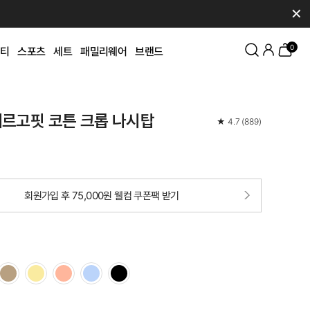
✕
0
티
스포츠
세트
패밀리웨어
브랜드
에르고핏 코튼 크롭 나시탑
★
4.7
(
889
)
회원가입 후 75,000원 웰컴 쿠폰팩 받기