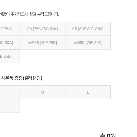
 비용이 추가되오니 참고 부탁드립니다.
0C 75A]
90 [75B 75C 80A]
95 [80B 80C 85A]
5C 90A]
글램85 [70E 75D]
글램90 [75E 80D]
E 85D]
 사은품 증정(컬러랜덤)
M
L
총
0
원