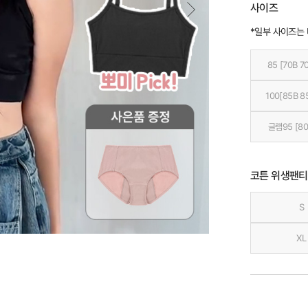
사이즈
*일부 사이즈는
85 [70B 7
100[85B 8
글램95 [80
코튼 위생팬티
S
XL