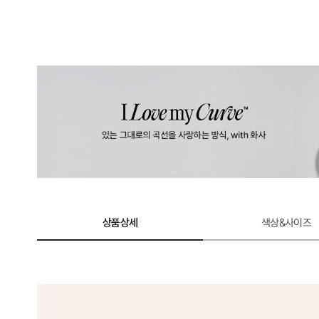
상품상세
색상&사이즈