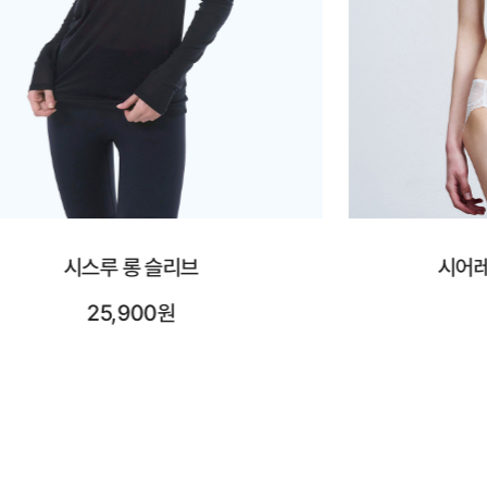
시어레이스 브이넥 브라렛
시어레
42,900원