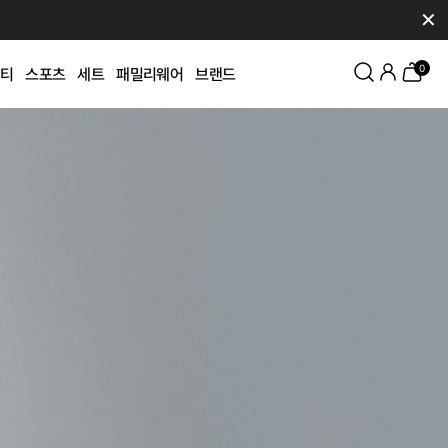
✕
0
티
스포츠
세트
패밀리웨어
브랜드