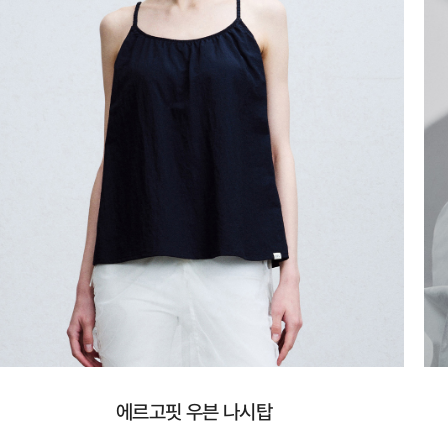
에르고핏 우븐 나시탑