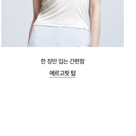
한 장만 입는 간편함
에르고핏 탑