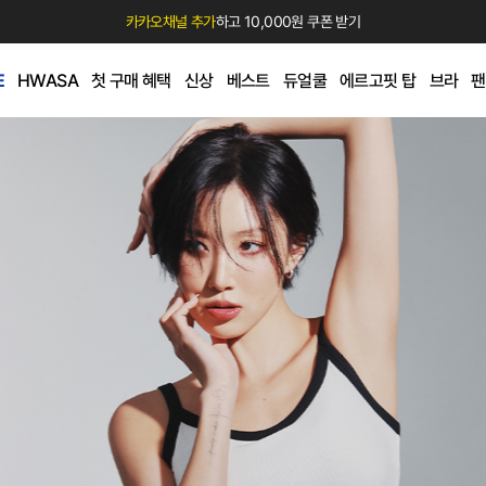
카카오채널 추가
하고 10,000원 쿠폰 받기
E
HWASA
첫 구매 혜택
신상
베스트
듀얼쿨
에르고핏 탑
브라
팬