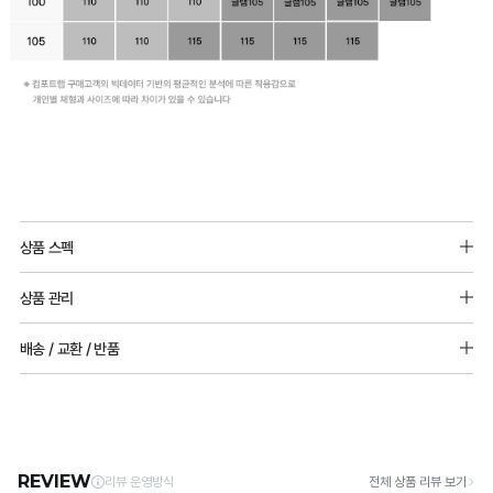
일
반
상품 스펙
몰
실제 빅사이즈 모델 착용 모습을 보여드리기 위해 상세컷을 구분해 놓았습니다
드
상품 관리
울트라서포트 제로무브 스포츠브라 제품과 동일한 제품입니다.
vs
[Care Guide]
배송 / 교환 / 반품
타
소재: 폴리에스터, 나일론, 폴리우레탄
1. 고온 세탁은 제품 변형의 원인이 될 수 있으므로, 미지근한 물로 세탁해 주세요.
2. 기계 세탁을 할 경우 제품 손상 및 변형 방지를 위해, 반드시 세탁망을 사용해 주세요.
공
[배송]
노와이어 / 뒤쪽후크
3. 건조기 사용 시 고온으로 인한 제품 손상 및 변형이 발생할 수 있으므로 자연 건조해
· 택배사: 한진택배 (1588-0011) | 기본 배송비 2,500원 / 3만원 이상 무료배송
몰
패드 추가 불가능
주세요.
· 제주 +3,000원 / 도서산간 +5,000원 (교환·반품 시 왕복 총 비용 11,000원
어깨끈 조절 가능
드
4. 짙은 색상과 밝은 색상은 분리하여 세탁해 주세요.
~15,000원)
5. 땀과 비 등에 젖은 상태로 방치할 경우, 변색 또는 이염현상이 나타날 수 있습니다.
비
· 평일 오전 10시 이전 결제 완료 시 당일 발송 (이후 1~3 영업일 소요)
6. 소비자 부주의로 인한 제품 손상은 보상되지 않습니다.
· 주문 폭주 시 순차 발송으로 배송이 지연될 수 있는 점 양해 부탁드리며, 배송 지연은 무