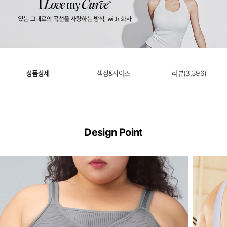
울트라서포트 제로무브 스포츠브라 연장 후
크
2,000원
상품상세
색상&사이즈
리뷰(
3,396
)
Design Point