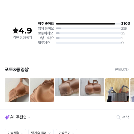
교
상 반품 사유에 해당하지 않습니다.
[Product Info]
제조원: (주)컴포트랩 협력 업체
[교환 / 반품]
판매원: (주)컴포트랩
일
접수
제조국:
중국
반
· 수령 후 7일 이내 마이페이지 또는 1:1 채팅으로 접수 → 수령 후 10일 이내 도착분 처리
몰
가능
드
배송비
와
· 단순변심 (사이즈·컬러·디자인 변경): 교환·반품 배송비 5,000원
타
· 불량 상품: 동일 상품(동일 컬러·사이즈) 1회 교환 / 다른 디자인 교환 시 배송비 5,000
원
공
· 빠른 수령이 필요할 경우, 교환보다 전체반품 후 재구매를 권장합니다.
몰
(교환: 약 10영업일 / 반품: 약 7영업일 소요, 배송비 동일)
드
세트 교환 유의
의
· 옵션 품절 우려가 있으므로 세트 구매 시 함께 반송 권장
차
· 단품 반송 후 품절 시 대체 상품 안내 / 추가 접수 시 배송비 발생 가능
이
를
교환·반품 불가
· 수령 후 7일 초과 / 택 제거·세탁·착용·훼손·오염된 상품
확
· 불량·오배송이라도 택 제거 또는 세탁 후에는 불가
인
· 사이즈 허용 오차(약 1cm) / 실밥·미세 컬러 차이 등 대량생산 특성에 의한 사소한 차이
해
· 고객 부주의로 인한 변형·훼손·오염
보
· 다종 PACK 구성 상품의 부분 반품 및 타상품 교환 불가
세