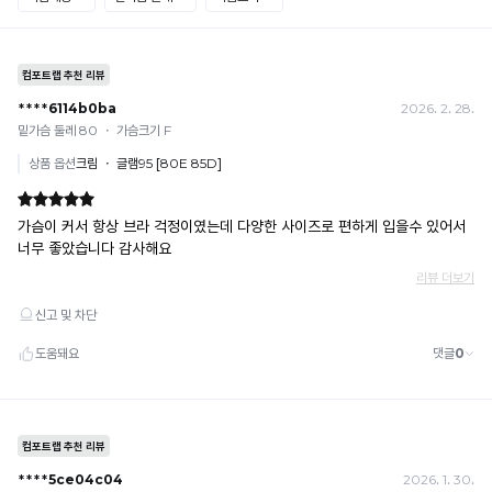
[결제]
요.
무통장(가상계좌)
· 입금자명: ㈜컴포트랩 / 주문 후 3일 이내 입금 (기간 초과 시 자동 취소, 복구 불가)
· 금액·은행·계좌번호 오입력 시 송금 불가 → 정확히 확인 후 입금 / 문의: 1:1 채팅
· 여러 건 주문 시 가상계좌별로 각각 입금 (총액 일괄 입금 불가)
예) 1만원 A + 1만원 B → 각 1만원씩 입금 O / 합산 2만원 입금 ✕
휴대폰 결제
· 취소 가능: 결제한 당월 말일까지
예) 12/30 결제 → 12/31까지 취소 가능
· 당월 취소 불가 시: 수수료 3.5% 차감 후 현금 환불
쿠폰
· 일반 상품 구매 시에만 적용 가능
· 이벤트·1+1·세트·할인 적용 상품·ACC·프리미엄·다종구성 상품은 적용 불가
· 배송 준비 중이라도 송장 등록 후에는 주문 취소 불가
· 배송 중 미협의 반품 접수 시, 회수 완료 후 단순변심 반품으로 처리되어 배송비가 부과
됩니다.