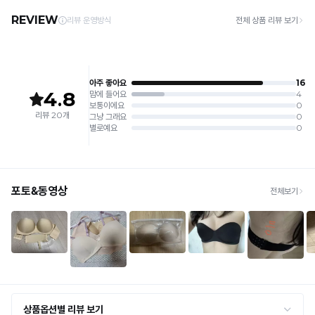
5. 땀과 비 등에 젖은 상태로 방치할 경우, 변색 또는 이염현상이 나타날 수 있습니다.
· 평일 오전 10시 이전 결제 완료 시 당일 발송 (이후 1~3 영업일 소요)
6. 소비자 부주의로 인한 제품 손상은 보상되지 않습니다.
· 주문 폭주 시 순차 발송으로 배송이 지연될 수 있는 점 양해 부탁드리며, 배송 지연은 무
상 반품 사유에 해당하지 않습니다.
[Product Info]
제조원: (주)컴포트랩 협력 업체
[교환 / 반품]
판매원: (주)컴포트랩
접수
제조국:
중국
· 수령 후 7일 이내 마이페이지 또는 1:1 채팅으로 접수 → 수령 후 10일 이내 도착분 처리
가능
배송비
· 단순변심 (사이즈·컬러·디자인 변경): 교환·반품 배송비 5,000원
· 불량 상품: 동일 상품(동일 컬러·사이즈) 1회 교환 / 다른 디자인 교환 시 배송비 5,000
원
· 빠른 수령이 필요할 경우, 교환보다 전체반품 후 재구매를 권장합니다.
(교환: 약 10영업일 / 반품: 약 7영업일 소요, 배송비 동일)
세트 교환 유의
· 옵션 품절 우려가 있으므로 세트 구매 시 함께 반송 권장
· 단품 반송 후 품절 시 대체 상품 안내 / 추가 접수 시 배송비 발생 가능
교환·반품 불가
· 수령 후 7일 초과 / 택 제거·세탁·착용·훼손·오염된 상품
· 불량·오배송이라도 택 제거 또는 세탁 후에는 불가
· 사이즈 허용 오차(약 1cm) / 실밥·미세 컬러 차이 등 대량생산 특성에 의한 사소한 차이