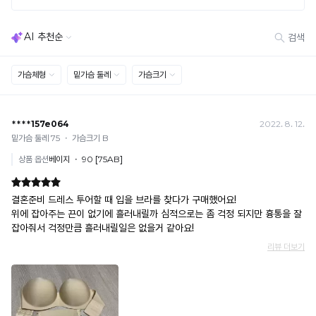
· 고객 부주의로 인한 변형·훼손·오염
· 다종 PACK 구성 상품의 부분 반품 및 타상품 교환 불가
[결제]
무통장(가상계좌)
· 입금자명: ㈜컴포트랩 / 주문 후 3일 이내 입금 (기간 초과 시 자동 취소, 복구 불가)
· 금액·은행·계좌번호 오입력 시 송금 불가 → 정확히 확인 후 입금 / 문의: 1:1 채팅
· 여러 건 주문 시 가상계좌별로 각각 입금 (총액 일괄 입금 불가)
예) 1만원 A + 1만원 B → 각 1만원씩 입금 O / 합산 2만원 입금 ✕
휴대폰 결제
· 취소 가능: 결제한 당월 말일까지
예) 12/30 결제 → 12/31까지 취소 가능
· 당월 취소 불가 시: 수수료 3.5% 차감 후 현금 환불
쿠폰
· 일반 상품 구매 시에만 적용 가능
· 이벤트·1+1·세트·할인 적용 상품·ACC·프리미엄·다종구성 상품은 적용 불가
· 배송 준비 중이라도 송장 등록 후에는 주문 취소 불가
· 배송 중 미협의 반품 접수 시, 회수 완료 후 단순변심 반품으로 처리되어 배송비가 부과
됩니다.