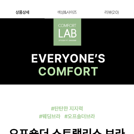
상품상세
색상&사이즈
리뷰(
20
)