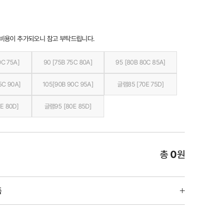
 비용이 추가되오니 참고 부탁드립니다.
0C 75A]
90 [75B 75C 80A]
95 [80B 80C 85A]
5C 90A]
105[90B 90C 95A]
글램85 [70E 75D]
E 80D]
글램95 [80E 85D]
총
0
원
품