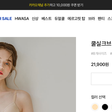
카카오채널 추가
하고 10,000원 쿠폰 받기
 SALE
HWASA
신상
베스트
듀얼쿨
에르고핏 탑
브라
팬티
스
쿨실크브
#8개사이즈 #
21,900원
컬러 선택