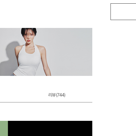
쿨실크 레이시 속
12,900원
리뷰(
744
)