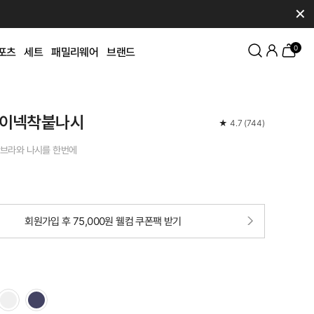
✕
0
포츠
세트
패밀리웨어
브랜드
이넥착붙나시
★
4.7
(
744
)
브라와 나시를 한번에
회원가입 후 75,000원 웰컴 쿠폰팩 받기