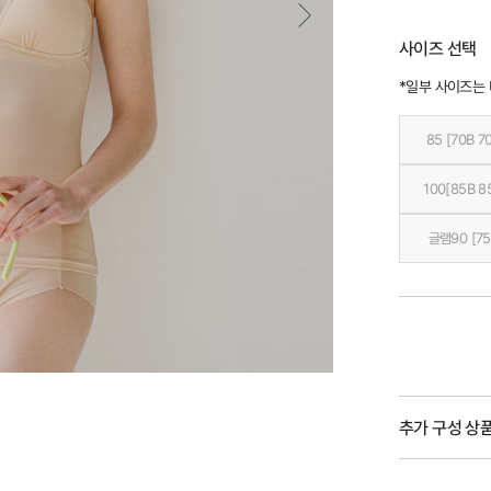
사이즈 선택
*일부 사이즈는
85 [70B 7
100[85B 8
글램90 [75
추가 구성 상