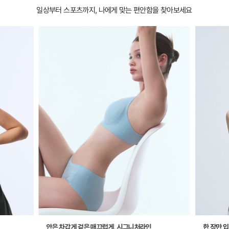
일상부터 스포츠까지, 나에게 맞는 편안함을 찾아보세요
안은 차갑게 겉은 매끄럽게, 시그니처라인
한 장만 