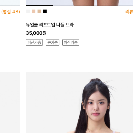
■
■
■
■
(평점
4.8)
리
듀얼쿨 리프트업 니플 브라
35,000원