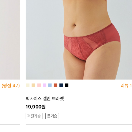
■
■
■
■
■
■
■
■
(평점
4.7)
리뷰
1
빅사이즈 엘린 브라렛
19,900원