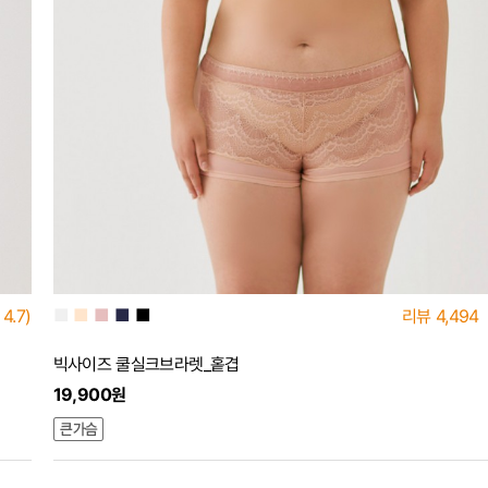
■
■
■
■
■
4.7)
리뷰
4,494
빅사이즈 쿨실크브라렛_홑겹
19,900원