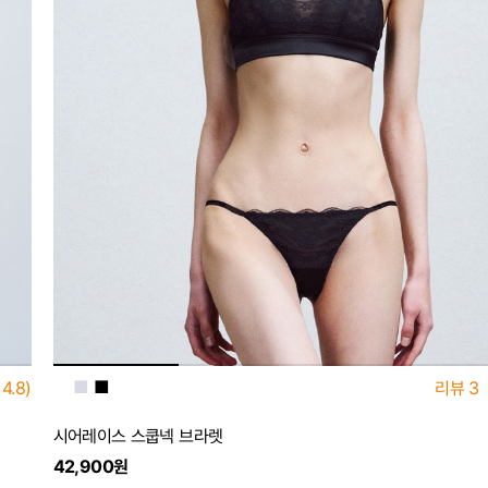
■
■
■
4.8)
리뷰
3
시어레이스 스쿱넥 브라렛
42,900원