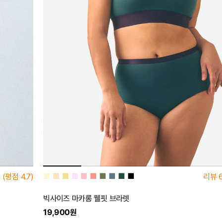
■
■
■
■
■
■
■
■
■
■
(평점
4.7)
리뷰
빅사이즈 마카롱 웰핏 브라렛
19,900원