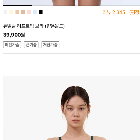
■
■
■
■
■
■
■
리뷰
2,345
(평점
듀얼쿨 리프트업 브라 (얇은몰드)
39,900원