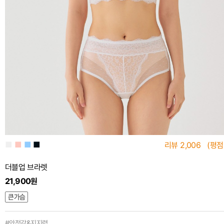
■
■
■
■
리뷰
2,006
(평점
더블업 브라렛
21,900원
#안정감&지지력