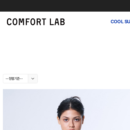
COOL S
--정렬기준--