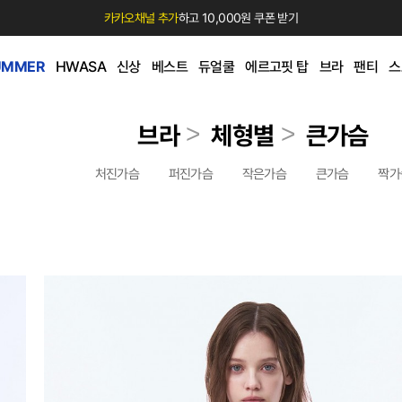
카카오채널 추가
하고 10,000원 쿠폰 받기
UMMER
HWASA
신상
베스트
듀얼쿨
에르고핏 탑
브라
팬티
스
>
>
브라
체형별
큰가슴
처진가슴
퍼진가슴
작은가슴
큰가슴
짝가