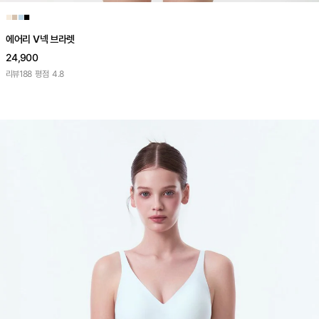
■
■
■
■
에어리 V넥 브라렛
24,900
리뷰
188
평점
4.8