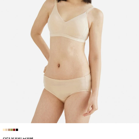
■
■
■
■
■
■