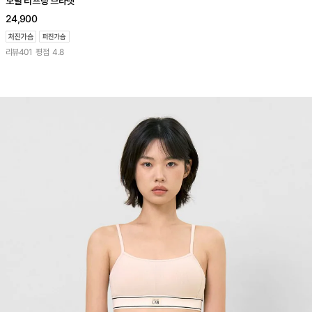
모달 리프팅 브라렛
24,900
리뷰
401
평점
4.8