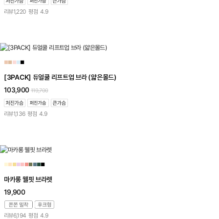
리뷰
1,220
평점
4.9
■
■
■
■
■
[3PACK] 듀얼쿨 리프트업 브라 (얇은몰드)
103,900
119,700
리뷰
1,136
평점
4.9
■
■
■
■
■
■
■
■
■
■
마카롱 웰핏 브라렛
19,900
리뷰
6,194
평점
4.9