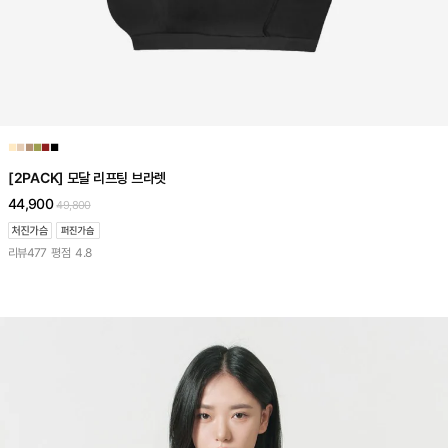
■
■
■
■
■
■
[2PACK] 모달 리프팅 브라렛
44,900
49,800
리뷰
477
평점
4.8