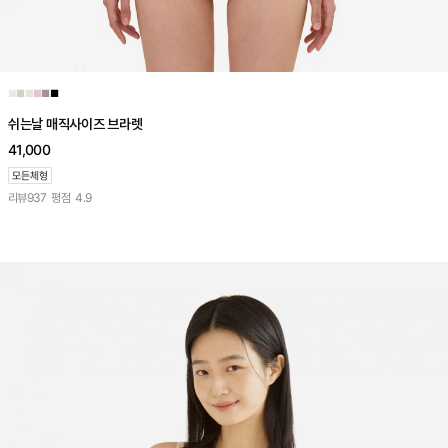
■
■
■
■
■
■
쉬는날 매직사이즈 브라렛
41,000
리뷰
937
평점
4.9