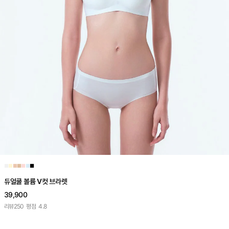
■
■
■
■
■
■
■
듀얼쿨 볼륨 V컷 브라렛
39,900
리뷰
250
평점
4.8