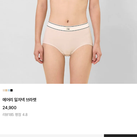
■
■
■
■
에어리 일자넥 브라렛
24,900
리뷰
185
평점
4.8