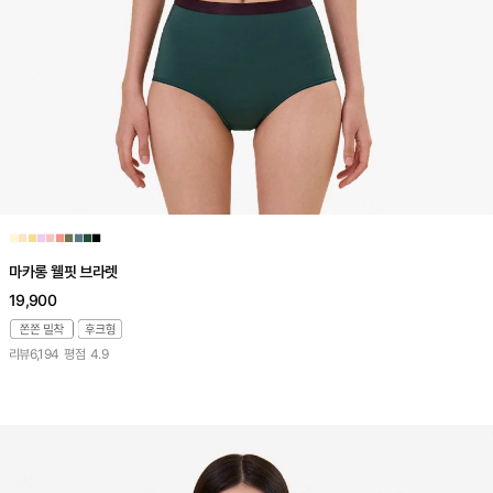
■
■
■
■
■
■
■
■
■
■
마카롱 웰핏 브라렛
19,900
리뷰
6,194
평점
4.9