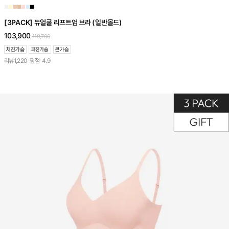
■
■
■
■
■
■
■
[3PACK] 듀얼쿨 리프트업 브라 (일반몰드)
103,900
119,700
리뷰
1,220
평점
4.9