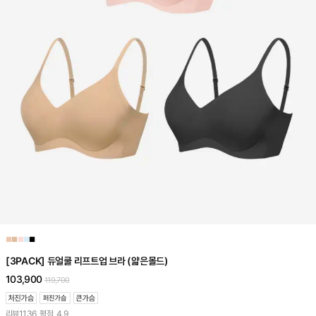
■
■
■
■
■
[3PACK] 듀얼쿨 리프트업 브라 (얇은몰드)
103,900
119,700
리뷰
1,136
평점
4.9