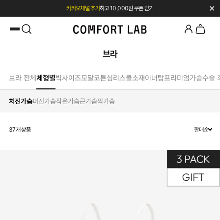
✕
카카오채널 추가
하고 10,000원 쿠폰 받기
첫 구매 시 베스트셀러 50% 즉시 할인
브라
브라 전체
체형별
빅사이즈
모달
코튼
심리스
쿨소재
이너탑
프리미엄
가슴수술 
처진가슴
퍼진가슴
작은가슴
큰가슴
짝가슴
37
개 상품
판매순