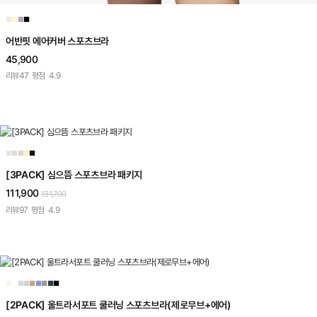
■
■
■
■
어반핏 에어커버 스포츠브라
45,900
리뷰
47
평점
4.9
■
■
■
■
■
[3PACK] 심으뜸 스포츠브라 패키지
111,900
131,700
리뷰
97
평점
4.9
■
■
■
■
■
■
■
■
■
[2PACK] 울트라서포트 쿨러닝 스포츠브라(제로무브+에어)