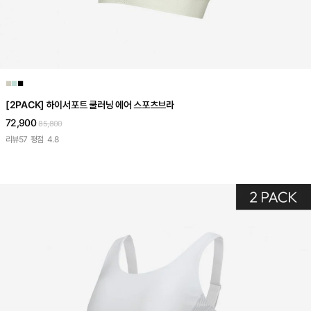
■
■
■
[2PACK] 하이서포트 쿨러닝 에어 스포츠브라
72,900
85,800
리뷰
57
평점
4.8