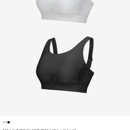
■
■
■