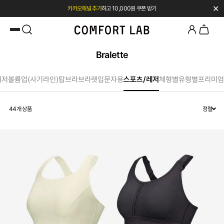
✕
카카오채널 추가
하고 10,000원 쿠폰 받기
첫 구매 전용 혜택 l 베스트셀러 50% OFF
Bralette
이저
볼륨업(사기라인)
탑브라
브라렛입문자용
스포츠/레저
체형별
유형별
프리미엄
44
개 상품
정렬