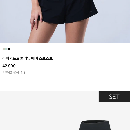
■
■
■
하이서포트 쿨러닝 에어 스포츠브라
42,900
리뷰
43
평점
4.8