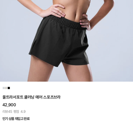
■
■
■
울트라서포트 쿨러닝 에어 스포츠브라
42,900
리뷰
45
평점
4.9
인기 상품 재입고 완료