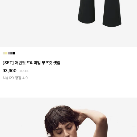
■
■
■
■
■
[SET] 어반핏 프리미엄 부츠컷 셋업
93,900
104,900
리뷰
129
평점
4.9