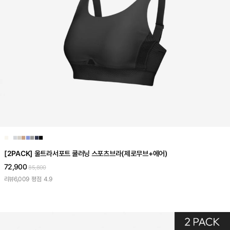
■
■
■
■
■
■
■
■
■
[2PACK] 울트라서포트 쿨러닝 스포츠브라(제로무브+에어)
72,900
85,800
리뷰
6,009
평점
4.9