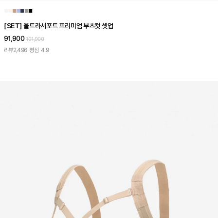
■
■
■
■
■
■
■
[SET] 울트라서포트 프리미엄 부츠컷 셋업
91,900
101,900
리뷰
2,496
평점
4.9