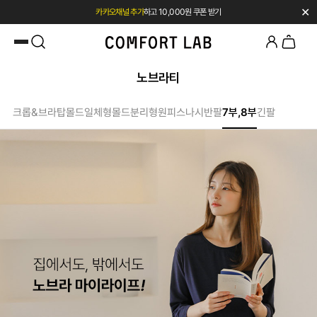
✕
카카오채널 추가
하고 10,000원 쿠폰 받기
첫 구매 시 베스트셀러 50% 즉시 할인
노브라티
크롭&브라탑
몰드일체형
몰드분리형
원피스
나시
반팔
7부,8부
긴팔